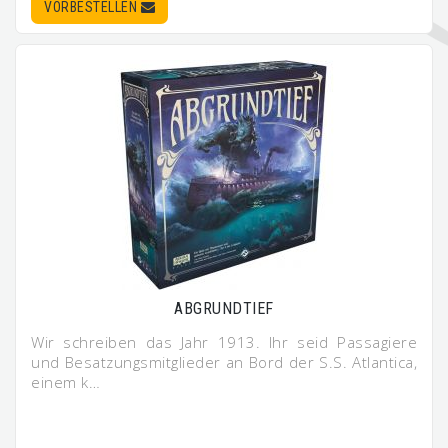
VORBESTELLEN
ABGRUNDTIEF
Wir schreiben das Jahr 1913. Ihr seid Passagiere
und Besatzungsmitglieder an Bord der S.S. Atlantica,
einem k…