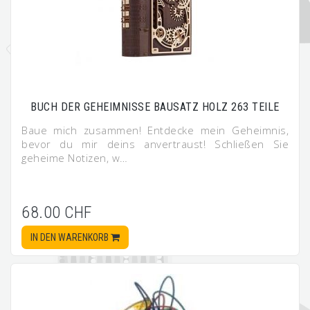
BUCH DER GEHEIMNISSE BAUSATZ HOLZ 263 TEILE
Baue mich zusammen! Entdecke mein Geheimnis,
bevor du mir deins anvertraust! Schließen Sie
geheime Notizen, w…
68.00 CHF
IN DEN WARENKORB