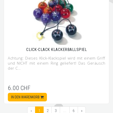
CLICK-CLACK KLACKERBALLSPIEL
Achtung: Dieses Klick-Klackspiel wird mit einem Griff
und NICHT mit einem Ring geliefert! Das Geräusch
der C…
6.00 CHF
IN DEN WARENKORB
«
1
2
3
...
6
»