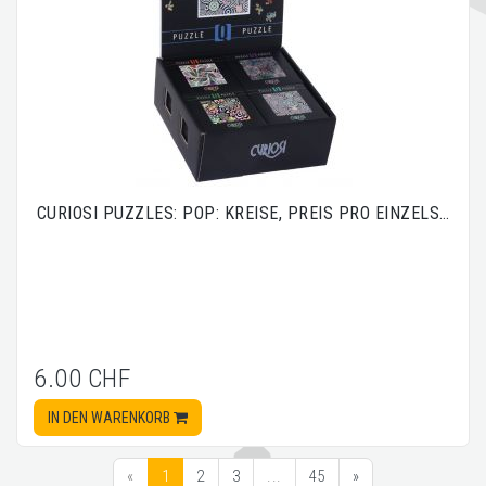
CURIOSI PUZZLES: POP: KREISE, PREIS PRO EINZELS…
6.00 CHF
IN DEN WARENKORB
«
1
2
3
...
45
»