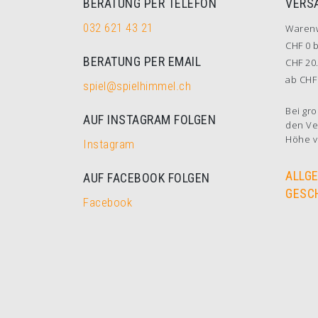
BERATUNG PER TELEFON
VERS
032 621 43 21
Waren
CHF 0 b
BERATUNG PER EMAIL
CHF 20.
ab CHF 
spiel@spielhimmel.ch
Bei gro
AUF INSTAGRAM FOLGEN
den Ve
Höhe v
Instagram
ALLG
AUF FACEBOOK FOLGEN
GESC
Facebook