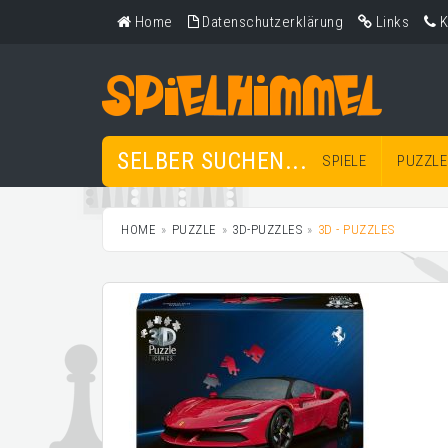
Home
Datenschutzerklärung
Links
K
SELBER SUCHEN...
SPIELE
PUZZLE
HOME
PUZZLE
3D-PUZZLES
3D - PUZZLES