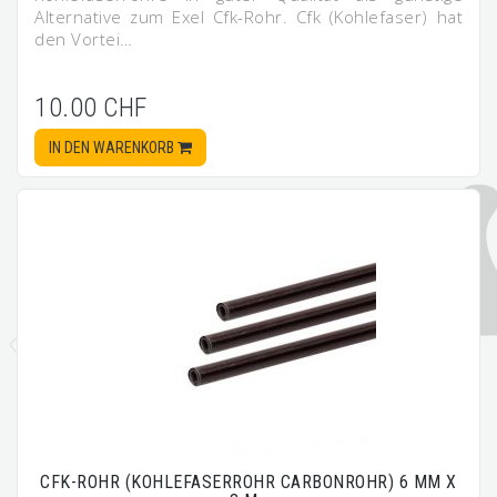
Alternative zum Exel Cfk-Rohr. Cfk (Kohlefaser) hat
den Vortei…
10.00 CHF
IN DEN WARENKORB
CFK-ROHR (KOHLEFASERROHR CARBONROHR) 6 MM X