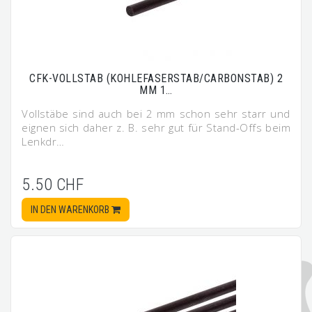
CFK-VOLLSTAB (KOHLEFASERSTAB/CARBONSTAB) 2
MM 1…
Vollstäbe sind auch bei 2 mm schon sehr starr und
eignen sich daher z. B. sehr gut für Stand-Offs beim
Lenkdr…
5.50 CHF
IN DEN WARENKORB