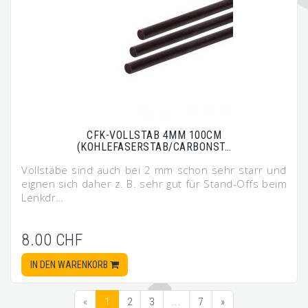
CFK-VOLLSTAB 4MM 100CM
(KOHLEFASERSTAB/CARBONST…
Vollstäbe sind auch bei 2 mm schon sehr starr und
eignen sich daher z. B. sehr gut für Stand-Offs beim
Lenkdr…
8.00 CHF
IN DEN WARENKORB
«
1
2
3
...
7
»