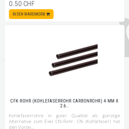
0.50 CHF
IN DEN WARENKORB
CFK-ROHR (KOHLEFASERROHR CARBONROHR) 4 MM X
2.6…
Kohlefaserrohre in guter Qualität als günstige
Alternative zum Exel Cfk-Rohr. Cfk (Kohlefaser) hat
den Vortei…