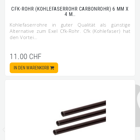
CFK-ROHR (KOHLEFASERROHR CARBONROHR) 6 MM X
4 M…
Kohlefaserrohre in guter Qualität als günstige
Alternative zum Exel Cfk-Rohr. Cfk (Kohlefaser) hat
den Vortei…
11.00 CHF
IN DEN WARENKORB