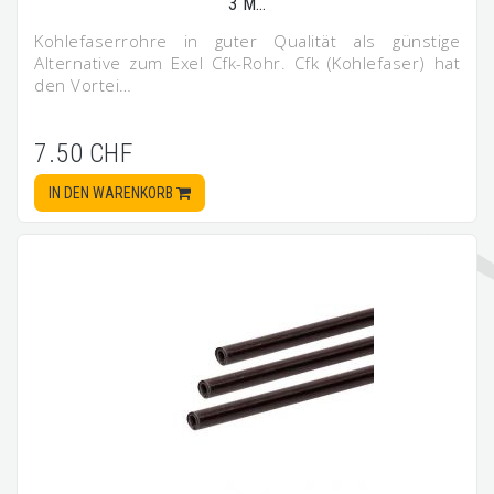
3 M…
Kohlefaserrohre in guter Qualität als günstige
Alternative zum Exel Cfk-Rohr. Cfk (Kohlefaser) hat
den Vortei…
7.50 CHF
IN DEN WARENKORB