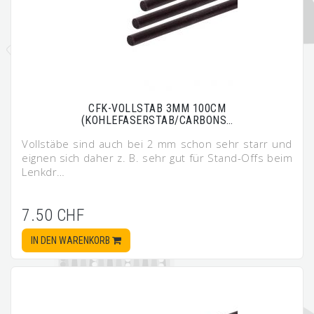
CFK-VOLLSTAB 3MM 100CM
(KOHLEFASERSTAB/CARBONS…
Vollstäbe sind auch bei 2 mm schon sehr starr und
eignen sich daher z. B. sehr gut für Stand-Offs beim
Lenkdr…
7.50 CHF
IN DEN WARENKORB