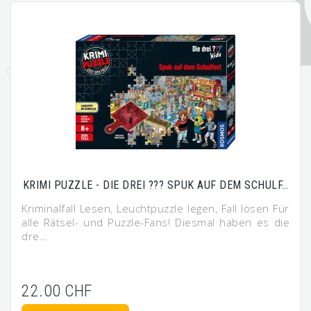
KRIMI PUZZLE - DIE DREI ??? SPUK AUF DEM SCHULF…
Kriminalfall Lesen, Leuchtpuzzle legen, Fall lösen Für
alle Rätsel- und Puzzle-Fans! Diesmal haben es die
dre…
22.00 CHF