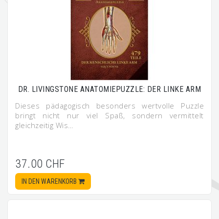
DR. LIVINGSTONE ANATOMIEPUZZLE: DER LINKE ARM
Dieses pädagogisch besonders wertvolle Puzzle
bringt nicht nur viel Spaß, sondern vermittelt
gleichzeitig Wis…
37.00 CHF
IN DEN WARENKORB