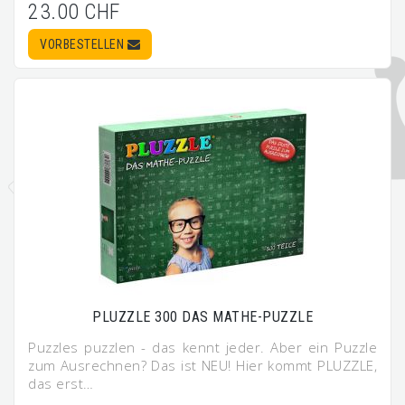
23.00 CHF
VORBESTELLEN
PLUZZLE 300 DAS MATHE-PUZZLE
Puzzles puzzlen - das kennt jeder. Aber ein Puzzle
zum Ausrechnen? Das ist NEU! Hier kommt PLUZZLE,
das erst…