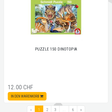
PUZZLE 150 DINOTOPIA
12.00 CHF
IN DEN WARENKORB
«
1
2
3
...
6
»