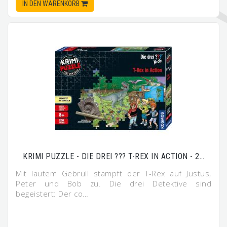
IN DEN WARENKORB
KRIMI PUZZLE - DIE DREI ??? T-REX IN ACTION - 2…
Mit lautem Gebrüll stampft der T-Rex auf Justus,
Peter und Bob zu. Die drei Detektive sind
begeistert: Der co…