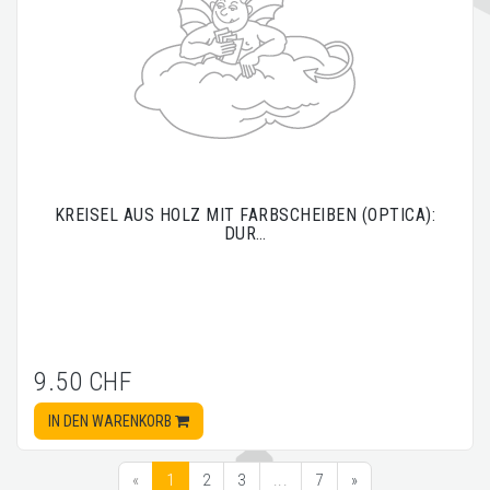
KREISEL AUS HOLZ MIT FARBSCHEIBEN (OPTICA):
DUR…
9.50 CHF
IN DEN WARENKORB
«
1
2
3
...
7
»