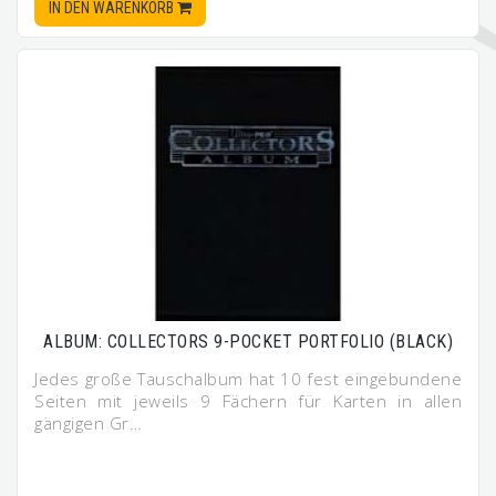
IN DEN WARENKORB
ALBUM: COLLECTORS 9-POCKET PORTFOLIO (BLACK)
Jedes große Tauschalbum hat 10 fest eingebundene
Seiten mit jeweils 9 Fächern für Karten in allen
gängigen Gr…