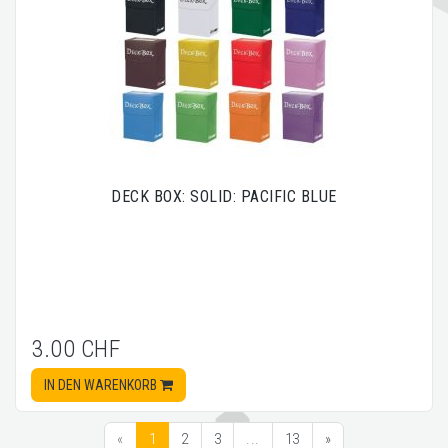
DECK BOX: SOLID: PACIFIC BLUE
3.00 CHF
IN DEN WARENKORB
«
1
2
3
...
13
»