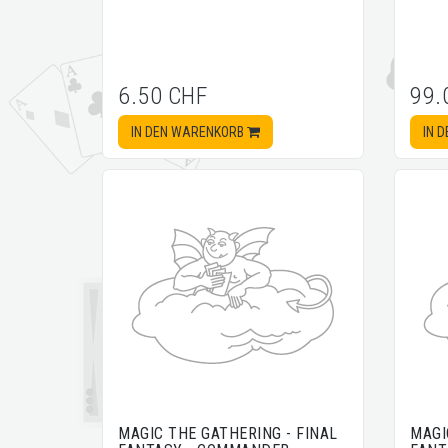
6.50 CHF
99.
IN DEN WARENKORB
IN 
MAGIC THE GATHERING - FINAL
MAGI