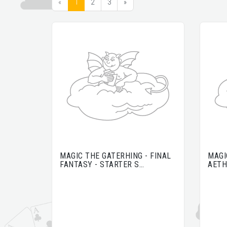
«
1
2
3
»
MAGIC THE GATERHING - FINAL
MAGI
FANTASY - STARTER S…
AETH