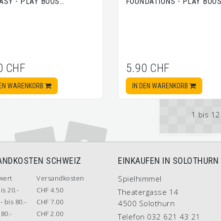
ASY - PLAY BOOS…
FOUNDATIONS - PLAY BOO
0 CHF
5.90 CHF
DEN WARENKORB
IN DEN WARENKORB
1 bis 1
ANDKOSTEN SCHWEIZ
EINKAUFEN IN SOLOTHURN
wert
Versandkosten
Spielhimmel
is 20.-
CHF 4.50
Theatergasse 14
- bis 80.-
CHF 7.00
4500 Solothurn
80.-
CHF 2.00
Telefon 032 621 43 21