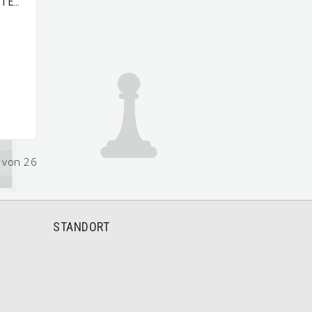
STE…
2 von 26
STANDORT