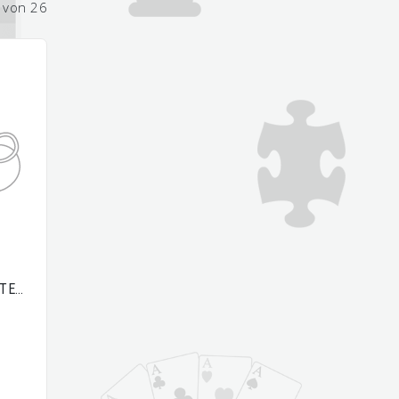
2 von 26
STE…