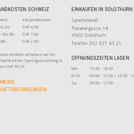
ANDKOSTEN SCHWEIZ
EINKAUFEN IN SOLOTHURN
wert
Versandkosten
Spielhimmel
is 20.-
CHF 4.50
Theatergasse 14
- bis 80.-
CHF 7.00
4500 Solothurn
80.-
CHF 2.00
Telefon 032 621 43 21
ssen Artikeln erheben wir für
ÖFFNUNGSZEITEN LADEN
rsand einen Sperrgutzuschlag in
on CHF 30.50
Mo
13:30 - 18:30
Di-Fr
09:00 - 12:00 | 13:30 - 1
EMEINE
Sa
09:00 - 17:00
HÄFTSBEDINGUNGEN