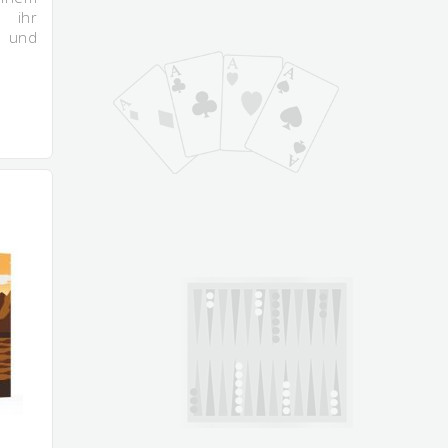
 ihr
t und