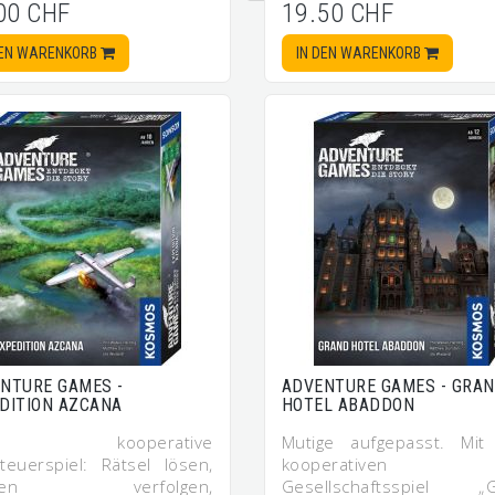
00 CHF
19.50 CHF
DEN WARENKORB
IN DEN WARENKORB
NTURE GAMES -
ADVENTURE GAMES - GRA
DITION AZCANA
HOTEL ABADDON
s kooperative
Mutige aufgepasst. Mi
teuerspiel: Rätsel lösen,
kooperativen
uren verfolgen,
Gesellschaftsspiel „