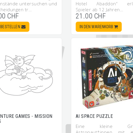
nstände untersuchen und
Hotel Abaddon“ erl
cheidungen tr…
Spieler ab 12 Jahren…
00 CHF
21.00 CHF
BESTELLEN
IN DEN WARENKORB
NTURE GAMES - MISSION
AI SPACE PUZZLE
S
Eine kleine Gru
Astronaut*innen mit 