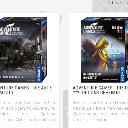
1 bis 12 
NTURE GAMES - DIE AKTE
ADVENTURE GAMES - DIE D
M CITY
??? UND DAS GEHEIMNI…
e noir der Extraklasse! In
Endlich sind Sommerferien
em analogen PC-Adventure
beste Zeit für einen neuen
unden die Spieler
Gemeinsam mit den dre
insam Orte, kombinieren
untersucht ihr in …