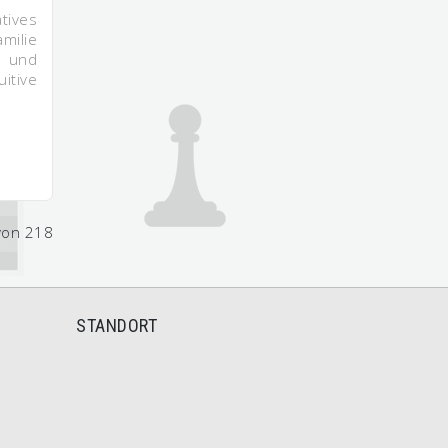
tives
milie
 und
tive
von 218
STANDORT