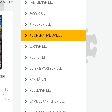
von 218
FAMILIENSPIELE
JASS & CO.
KINDERSPIELE
KOOPERATIVE SPIELE
LERNSPIELE
NEUHEITEN
QUIZ- & PARTYSPIELE
REI
RARITÄTEN
: die
ROLLENSPIELE
 Fall!
i ???
SAMMELKARTENSPIELE