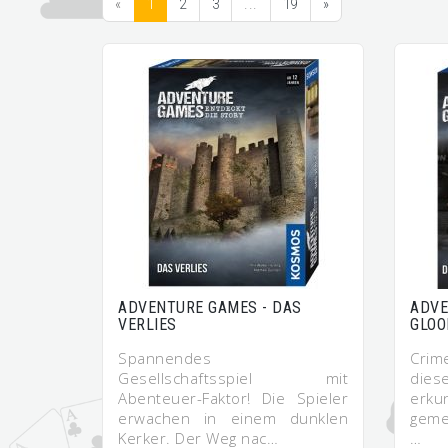
«
1
2
3
...
19
»
ADVENTURE GAMES - DAS
ADVE
VERLIES
GLOO
Spannendes
Crim
Gesellschaftsspiel mit
dies
Abenteuer-Faktor! Die Spieler
erk
erwachen in einem dunklen
geme
Kerker. Der Weg nac…
…