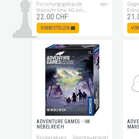
Forschungsgebäude der
Gege
Monochrome AG ein…
Ents
22.00 CHF
21.
VORBESTELLEN
VOR
ADVENTURE GAMES - IM
ADVE
NEBELREICH
MAR
Kooperatives Abenteuerspiel