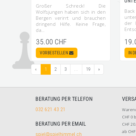
UNTE
Großer Schreck! Die
Bac
Wolfsjungen haben sich in den
unte
Bergen verirrt und brauchen
der 
dringend Hilfe. Keine Frage,
Ents
da…
35.00 CHF
19.
VORBESTELLEN
IN 
«
1
2
3
...
19
»
BERATUNG PER TELEFON
VERS
032 621 43 21
Waren
CHF 0 b
BERATUNG PER EMAIL
CHF 20.
ab CHF 
spiel@spielhimmel.ch