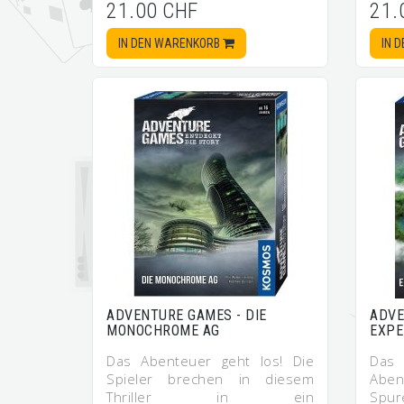
21.00 CHF
21.
IN DEN WARENKORB
IN 
ADVENTURE GAMES - DIE
ADVE
MONOCHROME AG
EXPE
Das Abenteuer geht los! Die
Da
Spieler brechen in diesem
Aben
Thriller in ein
Sp