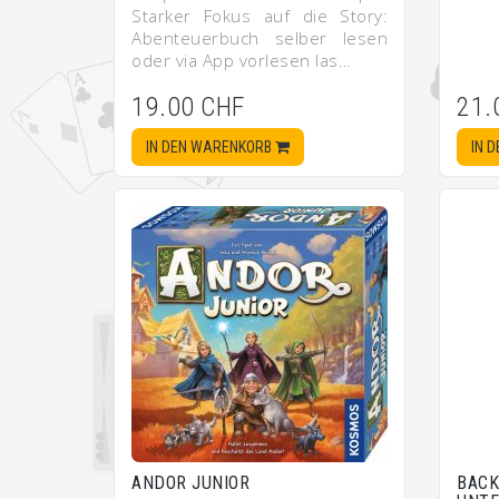
Starker Fokus auf die Story:
Abenteuerbuch selber lesen
oder via App vorlesen las…
19.00 CHF
21.
IN DEN WARENKORB
IN 
ANDOR JUNIOR
BACK