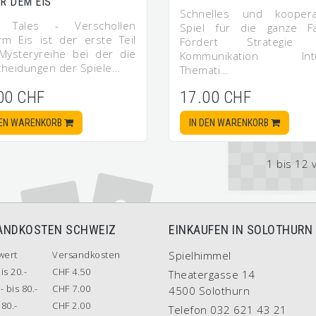
R DEM EIS
Schnelles und koopera
k Tales - Verschollen
Spiel für die ganze Fa
rm Eis ist der erste Teil
Fördert Strategie
Mysteryreihe bei der die
Kommunikation Intui
cheidungen der Spiele…
Themati…
00 CHF
17.00 CHF
DEN WARENKORB
IN DEN WARENKORB
1 bis 12 
ANDKOSTEN SCHWEIZ
EINKAUFEN IN SOLOTHURN
wert
Versandkosten
Spielhimmel
is 20.-
CHF 4.50
Theatergasse 14
- bis 80.-
CHF 7.00
4500 Solothurn
80.-
CHF 2.00
Telefon 032 621 43 21