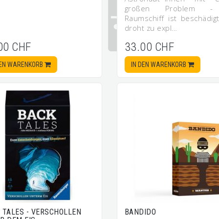
großen Problem -
Raumschiff ist beschädig
droht zu expl…
00 CHF
33.00 CHF
DEN WARENKORB
IN DEN WARENKORB
 TALES - VERSCHOLLEN
BANDIDO