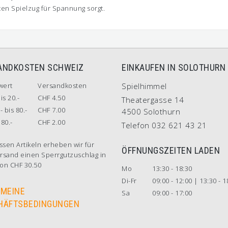
ten Spielzug für Spannung sorgt.
ANDKOSTEN SCHWEIZ
EINKAUFEN IN SOLOTHURN
wert
Versandkosten
Spielhimmel
is 20.-
CHF 4.50
Theatergasse 14
- bis 80.-
CHF 7.00
4500 Solothurn
80.-
CHF 2.00
Telefon 032 621 43 21
ssen Artikeln erheben wir für
ÖFFNUNGSZEITEN LADEN
rsand einen Sperrgutzuschlag in
on CHF 30.50
Mo
13:30 - 18:30
Di-Fr
09:00 - 12:00 | 13:30 - 1
EMEINE
Sa
09:00 - 17:00
HÄFTSBEDINGUNGEN