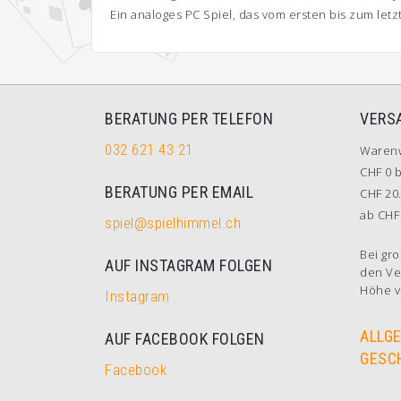
Ein analoges PC Spiel, das vom ersten bis zum letz
BERATUNG PER TELEFON
VERS
032 621 43 21
Waren
CHF 0 b
BERATUNG PER EMAIL
CHF 20.
ab CHF 
spiel@spielhimmel.ch
Bei gro
AUF INSTAGRAM FOLGEN
den Ve
Höhe v
Instagram
ALLG
AUF FACEBOOK FOLGEN
GESC
Facebook