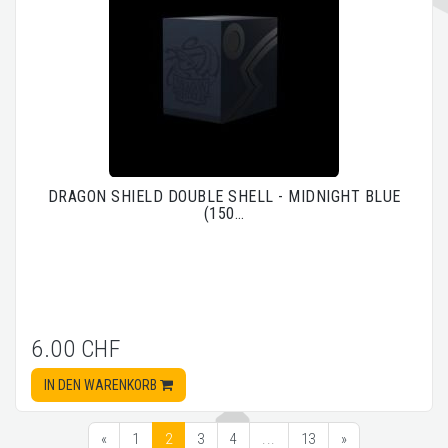
DRAGON SHIELD DOUBLE SHELL - MIDNIGHT BLUE
(150…
6.00 CHF
IN DEN WARENKORB
«
1
2
3
4
...
13
»