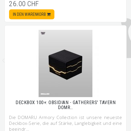
26.00 CHF
IN DEN WARENKORB
DECKBOX 100+: OBSIDIAN - GATHERERS' TAVERN
DOMR…
Die DOMARU Armory Collection ist unsere neueste
Deckbox-Serie, die auf Stärke, Langlebigkeit und eine
beeindr…