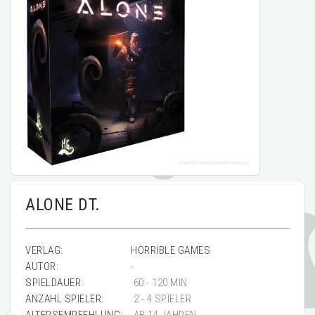
ALONE DT.
VERLAG:
HORRIBLE GAMES
AUTOR:
-
SPIELDAUER:
60 - 120 MIN
ANZAHL SPIELER:
2 - 4 SPIELER