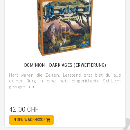
DOMINION - DARK AGES (ERWEITERUNG)
Hart waren die Zeiten. Letztens erst bist du aus
deiner Burg in eine nett eingerichtete Schlucht
gezogen, um …
42.00 CHF
IN DEN WARENKORB