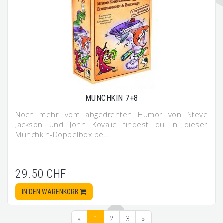
MUNCHKIN 7+8
Noch mehr vom abgedrehten Humor von Steve
Jackson und John Kovalic findest du in dieser
Munchkin-Doppelbox be…
29.50 CHF
IN DEN WARENKORB
«
1
2
3
»