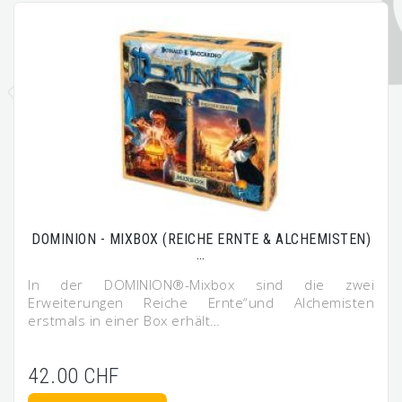
DOMINION - MIXBOX (REICHE ERNTE & ALCHEMISTEN)
…
In der DOMINION®-Mixbox sind die zwei
Erweiterungen Reiche Ernte“und Alchemisten
erstmals in einer Box erhält…
42.00 CHF