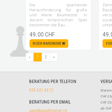
Die spannende
Zehn
Herausforderung für große
Ba
und kleine Baumeister. In
ver
diesem temporeichen Spiel
zus
bestimmen die Bau…
unte
49.00 CHF
49.
IN DEN WARENKORB
VOR
«
1
2
»
BERATUNG PER TELEFON
VERS
032 621 43 21
Waren
CHF 0 b
BERATUNG PER EMAIL
CHF 20.
ab CHF 
spiel@spielhimmel.ch