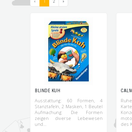
«
1
2
»
BLINDE KUH
CALM
Ausstattung: 60 Formen, 4
Ruhe
Stanztafeln, 2 Masken, 1 Beutel
Kart
Aufmachung: Die Formen
Ko
zeigen diverse Lebewesen
moto
und…
des 