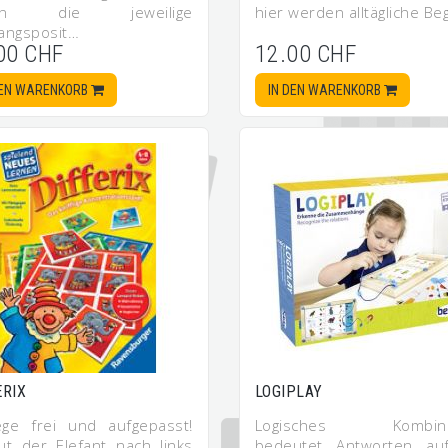
en die jeweilige
hier werden alltägliche B
angsposit…
00 CHF
12.00 CHF
DEN WARENKORB
IN DEN WARENKORB
ERIX
LOGIPLAY
ge frei und aufgepasst!
Logisches Kombini
ut der Elefant nach links
bedeutet Antworten au