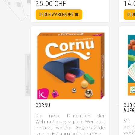
25.00 CHF
14.
IN DEN WARENKORB
IN 
CORNU
CUBI
AUFG
Die neue Dimension der
Mit 
Wahrnehmungsspiele Wer hört
per
heraus, welche Gegenstände
werd
sich im Füllhorn befinden? Vie…