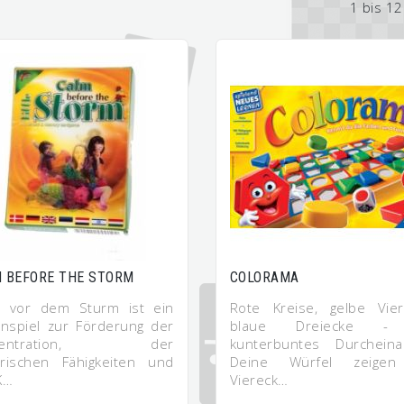
1 bis 1
 BEFORE THE STORM
COLORAMA
 vor dem Sturm ist ein
Rote Kreise, gelbe Vier
enspiel zur Förderung der
blaue Dreiecke -
nzentration, der
kunterbuntes Durcheina
rischen Fähigkeiten und
Deine Würfel zeigen
K…
Viereck…