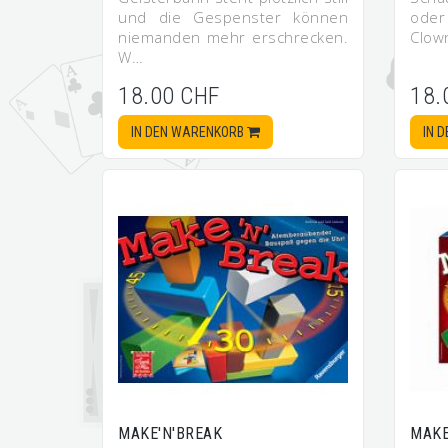
und die Gespenster können
oder
niemanden mehr erschrecken.
Clow
W…
18.00 CHF
18.
IN DEN WARENKORB
IN 
MAKE'N'BREAK
MAKE