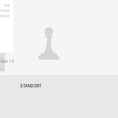
r die
Stein
werke
2 von 19
STANDORT