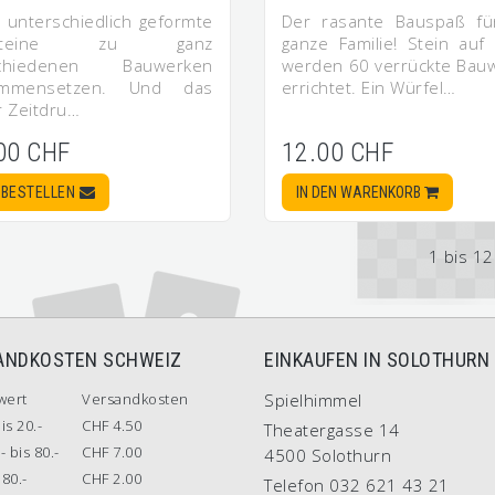
 unterschiedlich geformte
Der rasante Bauspaß fü
usteine zu ganz
ganze Familie! Stein auf 
schiedenen Bauwerken
werden 60 verrückte Bau
ammensetzen. Und das
errichtet. Ein Würfel…
r Zeitdru…
00 CHF
12.00 CHF
BESTELLEN
IN DEN WARENKORB
1 bis 1
ANDKOSTEN SCHWEIZ
EINKAUFEN IN SOLOTHURN
wert
Versandkosten
Spielhimmel
is 20.-
CHF 4.50
Theatergasse 14
- bis 80.-
CHF 7.00
4500 Solothurn
80.-
CHF 2.00
Telefon 032 621 43 21