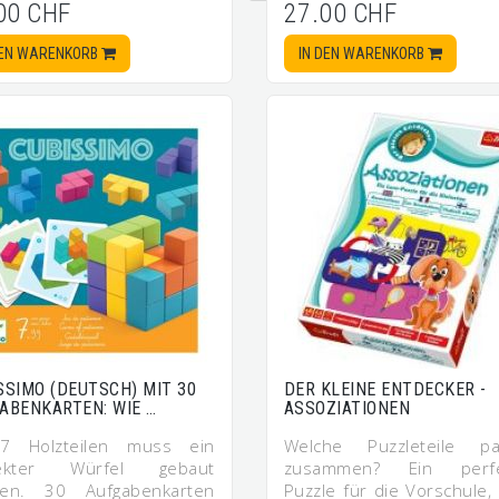
00 CHF
27.00 CHF
DEN WARENKORB
IN DEN WARENKORB
SSIMO (DEUTSCH) MIT 30
DER KLEINE ENTDECKER -
ABENKARTEN: WIE …
ASSOZIATIONEN
7 Holzteilen muss ein
Welche Puzzleteile p
fekter Würfel gebaut
zusammen? Ein perfe
en. 30 Aufgabenkarten
Puzzle für die Vorschule,