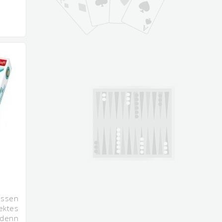
assen
ktes
 denn