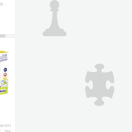
ege…
eren
f die