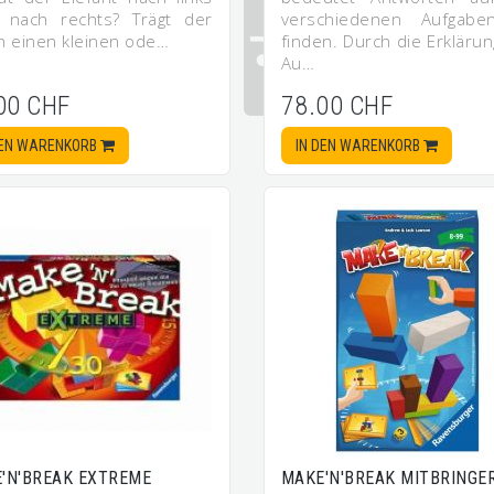
 nach rechts? Trägt der
verschiedenen Aufgab
n einen kleinen ode…
finden. Durch die Erkläru
Au…
00 CHF
78.00 CHF
DEN WARENKORB
IN DEN WARENKORB
'N'BREAK EXTREME
MAKE'N'BREAK MITBRINGE