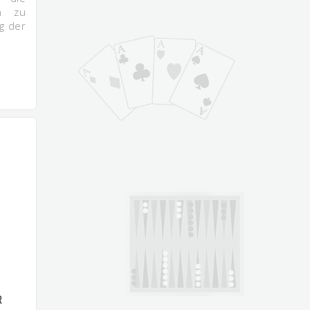
en zu
ng der
R