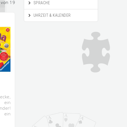
2 von 19
SPRACHE
UHRZEIT & KALENDER
ecke,
 ein
nder!
 ein