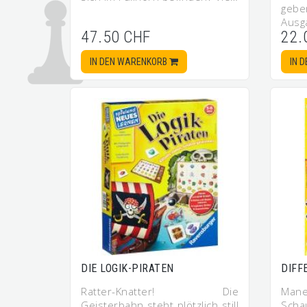
geb
Ausg
47.50 CHF
22.
IN DEN WARENKORB
IN 
DIE LOGIK-PIRATEN
DIFF
Ratter-Knatter! Die
Mane
Geisterbahn steht plötzlich still
Scha