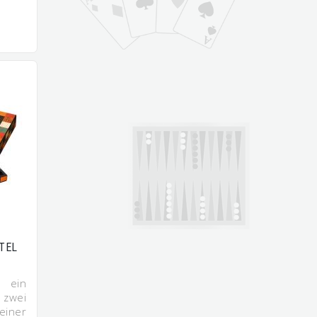
TEL
ein
 zwei
iner