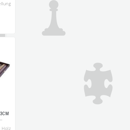
lung
23CM
…
Holz