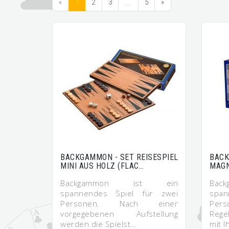
«
1
2
3
...
5
»
BACKGAMMON - SET REISESPIEL
BACK
MINI AUS HOLZ (FLAC…
MAG
Backgammon ist ein
Ba
spannendes Spiel für zwei
span
Personen. Nach einer
Pers
vorgegebenen Aufstellung
Rege
werden die Spielst…
mit I