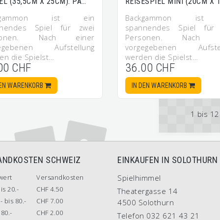
EL (35,5CM X 25CM): PA…
REISESPIEL MINI (20CM X 
ckgammon ist ein
Backgammon ist 
nendes Spiel für zwei
spannendes Spiel für
sonen. Nach einer
Personen. Nach e
gegebenen Aufstellung
vorgegebenen Aufstel
en die Spielst…
werden die Spielst…
00 CHF
36.00 CHF
DEN WARENKORB
IN DEN WARENKORB
1 bis 1
ANDKOSTEN SCHWEIZ
EINKAUFEN IN SOLOTHURN
wert
Versandkosten
Spielhimmel
is 20.-
CHF 4.50
Theatergasse 14
- bis 80.-
CHF 7.00
4500 Solothurn
80.-
CHF 2.00
Telefon 032 621 43 21