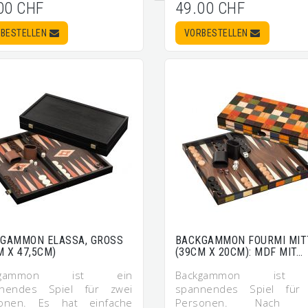
00 CHF
49.00 CHF
BESTELLEN
VORBESTELLEN
GAMMON ELASSA, GROSS
BACKGAMMON FOURMI MIT
M X 47,5CM)
(39CM X 20CM): MDF MIT…
ckgammon ist ein
Backgammon ist 
nendes Spiel für zwei
spannendes Spiel für
onen. Es hat einfache
Personen. Nach e