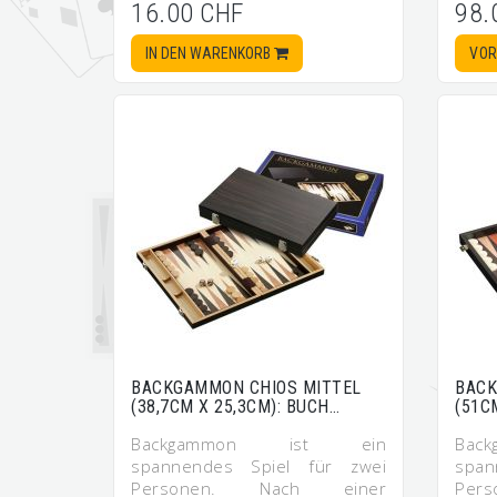
16.00 CHF
98.
IN DEN WARENKORB
VOR
BACKGAMMON CHIOS MITTEL
BACK
(38,7CM X 25,3CM): BUCH…
(51C
Backgammon ist ein
Ba
spannendes Spiel für zwei
span
Personen. Nach einer
Pers