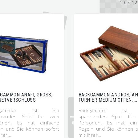
1 bis 1
GAMMON ANAFI, GROSS,
BACKGAMMON ANDROS, A
NETVERSCHLUSS
FURNIER MEDIUM OFFEN: …
ckgammon ist ein
Backgammon ist 
nendes Spiel für zwei
spannendes Spiel für
onen. Es hat einfache
Personen. Es hat ein
ln und Sie können sofort
Regeln und Sie können s
hrer…
mit Ihrer…