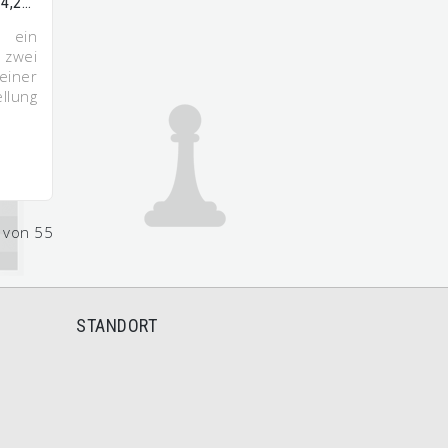
14,2…
ein
 zwei
iner
lung
2 von 55
STANDORT