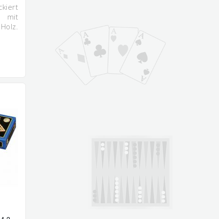
iert
 mit
olz.