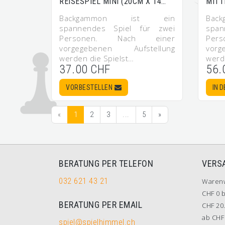
REISESPIEL MINI (20CM X 14…
MITT
Backgammon ist ein
Ba
spannendes Spiel für zwei
span
Personen. Nach einer
Per
vorgegebenen Aufstellung
vor
werden die Spielst…
werd
37.00 CHF
56.
VORBESTELLEN
IN 
«
1
2
3
...
5
»
BERATUNG PER TELEFON
VERS
032 621 43 21
Waren
CHF 0 b
BERATUNG PER EMAIL
CHF 20.
ab CHF 
spiel@spielhimmel.ch