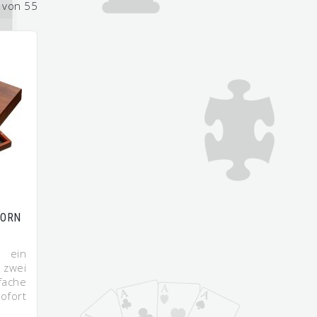
2 von 55
HORN
ein
 zwei
fache
ofort