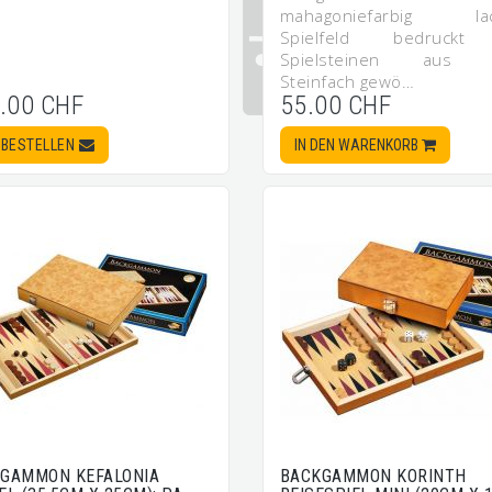
mahagoniefarbig lack
Spielfeld bedruckt
Spielsteinen aus H
Steinfach gewö…
.00 CHF
55.00 CHF
BESTELLEN
IN DEN WARENKORB
GAMMON KEFALONIA
BACKGAMMON KORINTH