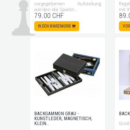
vorgegebenen Aufstellung
Rege
werden die Spielst…
mit I
79.00 CHF
89.
IN DEN WARENKORB
VOR
BACKGAMMON GRAU -
BACK
KUNSTLEDER, MAGNETISCH,
Größ
KLEIN…