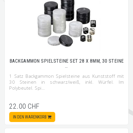
BACKGAMMON SPIELSTEINE SET 28 X 8MM, 30 STEINE
…
1 Satz Backgammon Spielsteine aus Kunststoff mit
30 Steinen in schwarz/weiß, inkl. Würfel. Im
Polybeutel. Spi…
22.00 CHF
IN DEN WARENKORB