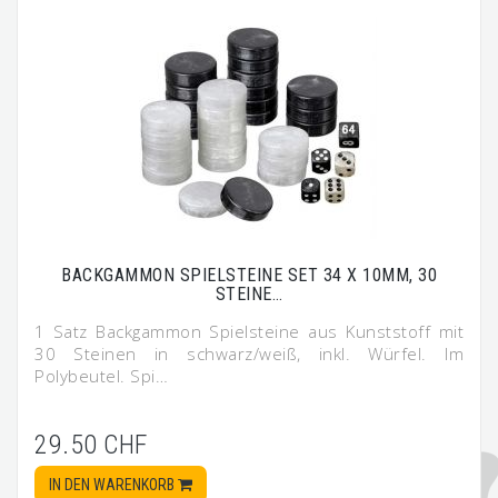
BACKGAMMON SPIELSTEINE SET 34 X 10MM, 30
STEINE…
1 Satz Backgammon Spielsteine aus Kunststoff mit
30 Steinen in schwarz/weiß, inkl. Würfel. Im
Polybeutel. Spi…
29.50 CHF
IN DEN WARENKORB