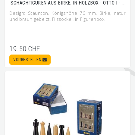
SCHACHFIGUREN AUS BIRKE, IN HOLZBOX - OTTO I - …
Design: Staunton, Königshöhe 76 mm, Birke, natur
und braun gebeizt, Filzsockel, in Figurenbox.
19.50 CHF
VORBESTELLEN