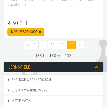
ungefähr ein…
9.50 CHF
IN DEN WARENKORB
«
1
...
10
11
12
»
133 bis 138 von 138
LERNSPIELE
ENGLISCH & FRANZÖSISCH
LOGIK & WAHRNEHMUNG
MATHEMATIK