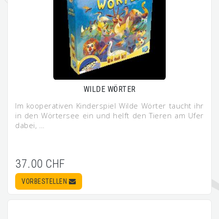
WILDE WÖRTER
Im kooperativen Kinderspiel Wilde Wörter taucht ihr
in den Wörtersee ein und helft den Tieren am Ufer
dabei, …
37.00 CHF
VORBESTELLEN