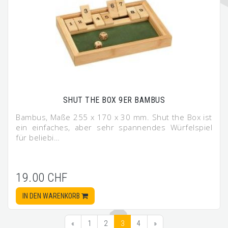
SHUT THE BOX 9ER BAMBUS
Bambus, Maße 255 x 170 x 30 mm. Shut the Box ist
ein einfaches, aber sehr spannendes Würfelspiel
für beliebi…
19.00 CHF
IN DEN WARENKORB
«
1
2
3
4
»