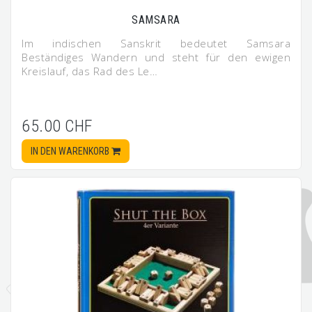
SAMSARA
Im indischen Sanskrit bedeutet Samsara
Beständiges Wandern und steht für den ewigen
Kreislauf, das Rad des Le…
65.00 CHF
IN DEN WARENKORB