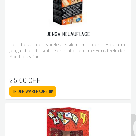
JENGA NEUAUFLAGE
Der bekannte Spieleklassiker mit dem Holzturm.
Jenga bietet seit Generationen nervenkitzelnden
Spielspaß für…
25.00 CHF
IN DEN WARENKORB