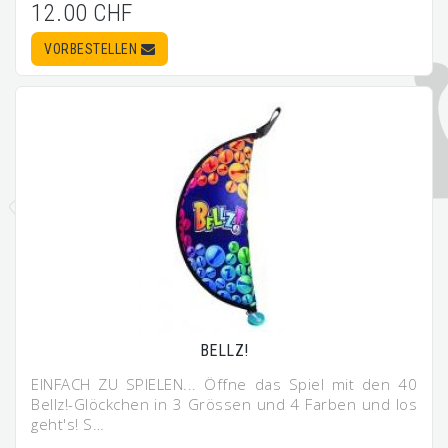
12.00 CHF
VORBESTELLEN
BELLZ!
EINFACH ZU SPIELEN... Öffne das Spiel mit den 40
Bellz!-Glöckchen in 3 Grössen und 4 Farben und los
geht's! S…