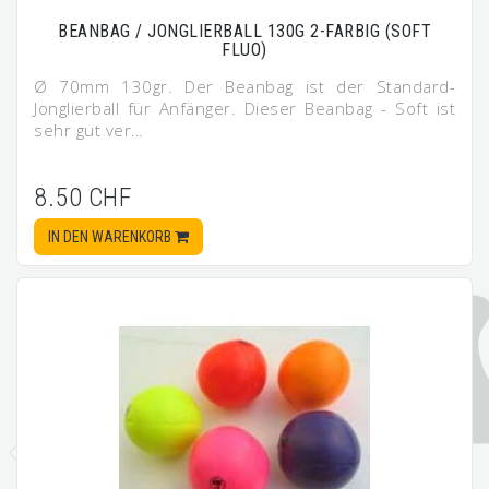
BEANBAG / JONGLIERBALL 130G 2-FARBIG (SOFT
FLUO)
Ø 70mm 130gr. Der Beanbag ist der Standard-
Jonglierball für Anfänger. Dieser Beanbag - Soft ist
sehr gut ver…
8.50 CHF
IN DEN WARENKORB