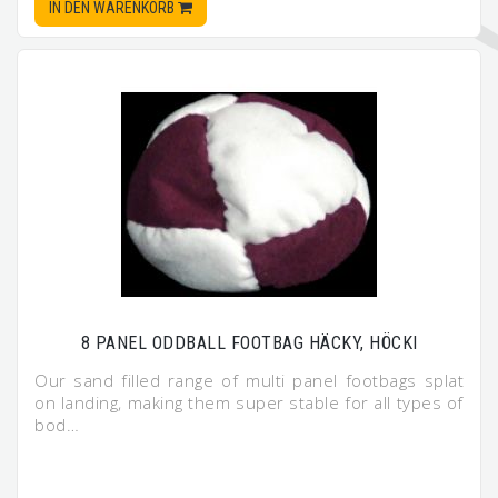
IN DEN WARENKORB
8 PANEL ODDBALL FOOTBAG HÄCKY, HÖCKI
Our sand filled range of multi panel footbags splat
on landing, making them super stable for all types of
bod…