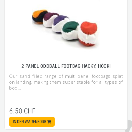
2 PANEL ODDBALL FOOTBAG HÄCKY, HÖCKI
Our sand filled range of multi panel footbags splat
on landing, making them super stable for all types of
bod…
6.50 CHF
IN DEN WARENKORB