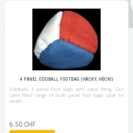
4 PANEL ODDBALL FOOTBAG (HÄCKY, HÖCKI)
Oddballs 4 panel Foot bags with sand filling. Our
sand filled range of multi panel foot bags splat on
landin…
6.50 CHF