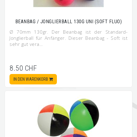
BEANBAG / JONGLIERBALL 130G UNI (SOFT FLUO)
Ø 70mm 130gr. Der Beanbag ist der Standard-
Jonglierball für Anfänger. Dieser Beanbag - Soft ist
sehr gut vera…
8.50 CHF
IN DEN WARENKORB