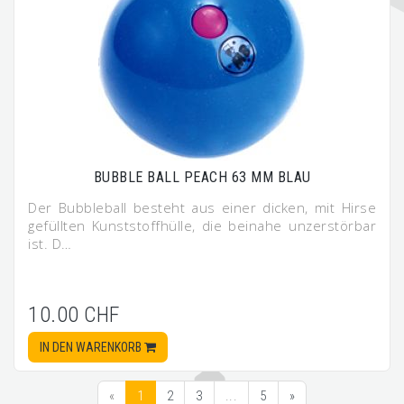
BUBBLE BALL PEACH 63 MM BLAU
Der Bubbleball besteht aus einer dicken, mit Hirse
gefüllten Kunststoffhülle, die beinahe unzerstörbar
ist. D…
10.00 CHF
IN DEN WARENKORB
«
1
2
3
...
5
»