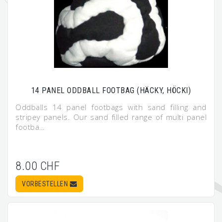
14 PANEL ODDBALL FOOTBAG (HÄCKY, HÖCKI)
Oddballs 14 panel footbags with sand filling and
stripey panels. Our sand filled range of multi panel
footba…
8.00 CHF
VORBESTELLEN