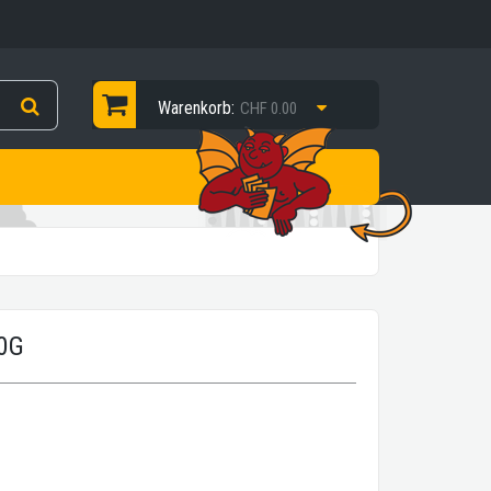
Warenkorb:
CHF 0.00
0G