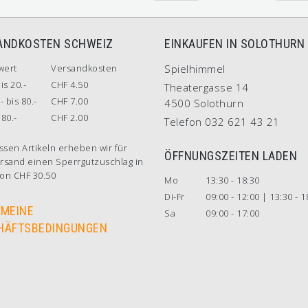
ANDKOSTEN SCHWEIZ
EINKAUFEN IN SOLOTHURN
wert
Versandkosten
Spielhimmel
is 20.-
CHF 4.50
Theatergasse 14
- bis 80.-
CHF 7.00
4500 Solothurn
80.-
CHF 2.00
Telefon 032 621 43 21
ssen Artikeln erheben wir für
ÖFFNUNGSZEITEN LADEN
rsand einen Sperrgutzuschlag in
on CHF 30.50
Mo
13:30 - 18:30
Di-Fr
09:00 - 12:00 | 13:30 - 1
EMEINE
Sa
09:00 - 17:00
HÄFTSBEDINGUNGEN