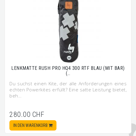
LENKMATTE RUSH PRO HQ4 300 RTF BLAU (MIT BAR)
(…
Du suchst einen Kite, der alle Anforderungen eines
echten Powerkites erfüllt? Eine satte Leistung bietet,
beh…
280.00 CHF
IN DEN WARENKORB