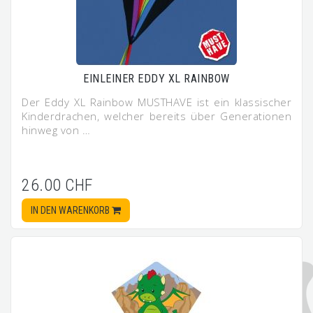
EINLEINER EDDY XL RAINBOW
Der Eddy XL Rainbow MUSTHAVE ist ein klassischer
Kinderdrachen, welcher bereits über Generationen
hinweg von …
26.00 CHF
IN DEN WARENKORB