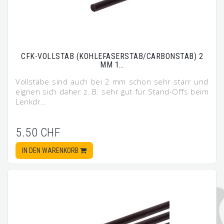
CFK-VOLLSTAB (KOHLEFASERSTAB/CARBONSTAB) 2
MM 1…
Vollstäbe sind auch bei 2 mm schon sehr starr und
eignen sich daher z. B. sehr gut für Stand-Offs beim
Lenkdr…
5.50 CHF
IN DEN WARENKORB