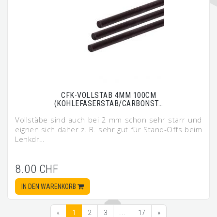
CFK-VOLLSTAB 4MM 100CM
(KOHLEFASERSTAB/CARBONST…
Vollstäbe sind auch bei 2 mm schon sehr starr und
eignen sich daher z. B. sehr gut für Stand-Offs beim
Lenkdr…
8.00 CHF
IN DEN WARENKORB
«
1
2
3
...
17
»