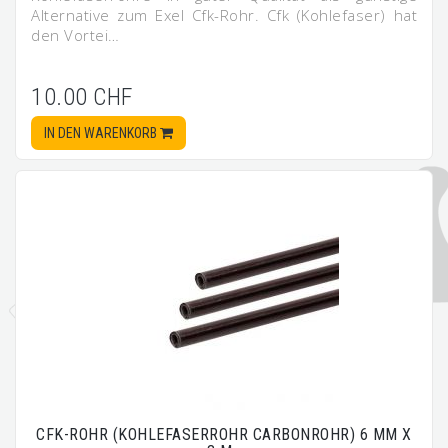
Alternative zum Exel Cfk-Rohr. Cfk (Kohlefaser) hat
den Vortei…
10.00 CHF
IN DEN WARENKORB
CFK-ROHR (KOHLEFASERROHR CARBONROHR) 6 MM X