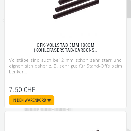
CFK-VOLLSTAB 3MM 100CM
(KOHLEFASERSTAB/CARBONS…
Vollstäbe sind auch bei 2 mm schon sehr starr und
eignen sich daher z. B. sehr gut für Stand-Offs beim
Lenkdr…
7.50 CHF
IN DEN WARENKORB