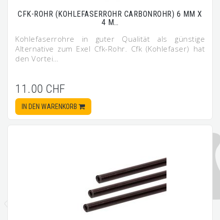
CFK-ROHR (KOHLEFASERROHR CARBONROHR) 6 MM X
4 M…
Kohlefaserrohre in guter Qualität als günstige
Alternative zum Exel Cfk-Rohr. Cfk (Kohlefaser) hat
den Vortei…
11.00 CHF
IN DEN WARENKORB