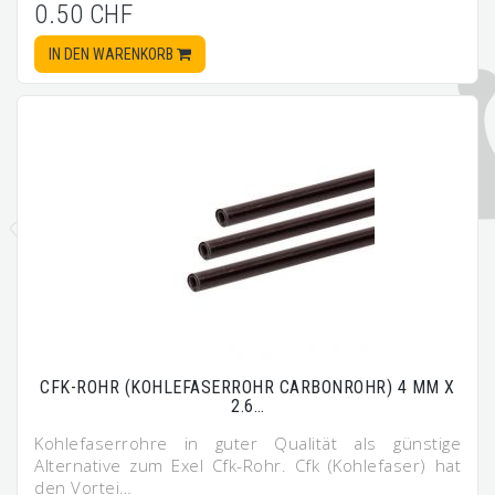
0.50 CHF
IN DEN WARENKORB
CFK-ROHR (KOHLEFASERROHR CARBONROHR) 4 MM X
2.6…
Kohlefaserrohre in guter Qualität als günstige
Alternative zum Exel Cfk-Rohr. Cfk (Kohlefaser) hat
den Vortei…