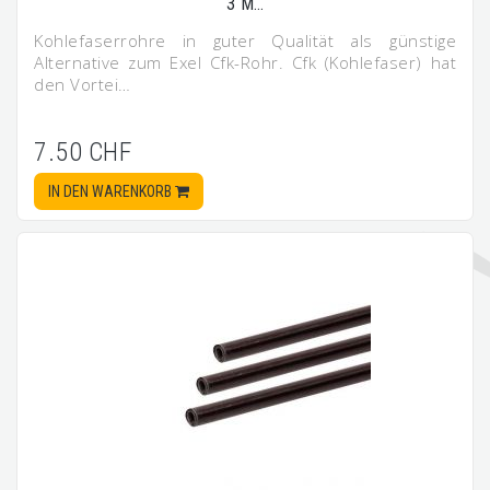
3 M…
Kohlefaserrohre in guter Qualität als günstige
Alternative zum Exel Cfk-Rohr. Cfk (Kohlefaser) hat
den Vortei…
7.50 CHF
IN DEN WARENKORB