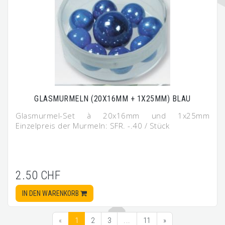
GLASMURMELN (20X16MM + 1X25MM) BLAU
Glasmurmel-Set à 20x16mm und 1x25mm
Einzelpreis der Murmeln: SFR. -.40 / Stück
2.50 CHF
IN DEN WARENKORB
«
1
2
3
...
11
»