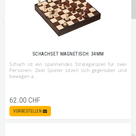
SCHACHSET MAGNETISCH: 34MM
Schach ist ein spannendes Strategiespiel für zwei
Personen. Zwei Spieler sitzen sich gegenüber und
bewegen a…
62.00 CHF
VORBESTELLEN