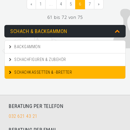
«
1
...
4
5
6
7
»
61 bis 72 von 75
SCHACH & BACKGAMMON
BACKGAMMON
SCHACHFIGUREN & ZUBEHÖR
SCHACHKASSETTEN & -BRETTER
BERATUNG PER TELEFON
032 621 43 21
BERATUNG PER EMAIL