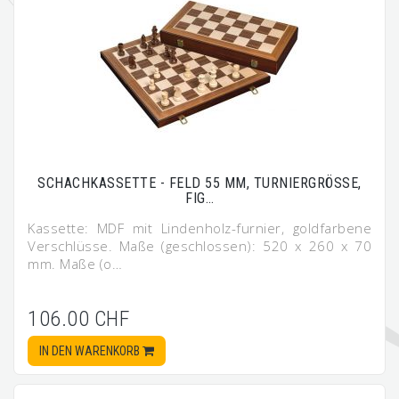
SCHACHKASSETTE - FELD 55 MM, TURNIERGRÖSSE,
FIG…
Kassette: MDF mit Lindenholz-furnier, goldfarbene
Verschlüsse. Maße (geschlossen): 520 x 260 x 70
mm. Maße (o…
106.00 CHF
IN DEN WARENKORB