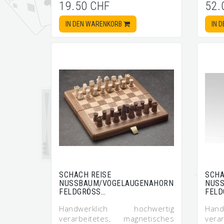
19.50 CHF
52.
IN DEN WARENKORB
IN 
SCHACH REISE
SCHA
NUSSBAUM/VOGELAUGENAHORN
NUS
FELDGRÖSS…
FELD
Handwerklich hochwertig
Han
verarbeitetes, magnetisches
vera