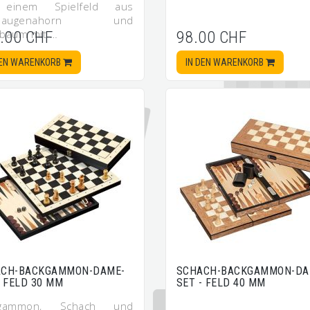
 einem Spielfeld aus
elaugenahorn und
baum mit …
.00 CHF
98.00 CHF
DEN WARENKORB
IN DEN WARENKORB
ACH-BACKGAMMON-DAME-
SCHACH-BACKGAMMON-DA
- FELD 30 MM
SET - FELD 40 MM
kgammon, Schach und