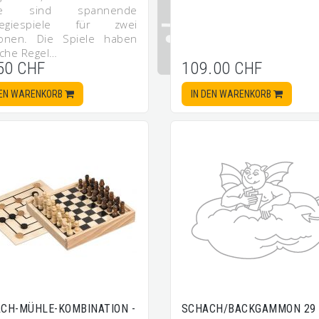
e sind spannende
ategiespiele für zwei
onen. Die Spiele haben
ache Regel…
50 CHF
109.00 CHF
DEN WARENKORB
IN DEN WARENKORB
CH-MÜHLE-KOMBINATION -
SCHACH/BACKGAMMON 29 