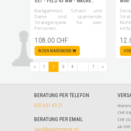
SET - FELD 43 MM - MAGNE…
MINI
Backgammon, Schach und
Dies
Dame sind spannende
Stra
Strategiespiele für zwei
Müh
Personen.
einf
108.00 CHF
12.
IN DEN WARENKORB
VOR
«
1
2
3
4
...
7
»
BERATUNG PER TELEFON
VERS
032 621 43 21
Waren
CHF 0 b
BERATUNG PER EMAIL
CHF 20.
ab CHF 
spiel@spielhimmel.ch