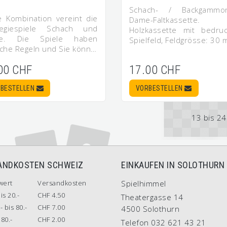
Schach- / Backgammo
e Kombination vereint die
Dame-Faltkassette.
tegiespiele Schach und
Holzkassette mit bedru
le. Die Spiele haben
Spielfeld, Feldgrösse: 30 m
ache Regeln und Sie könn…
00 CHF
17.00 CHF
BESTELLEN
VORBESTELLEN
13 bis 24
ANDKOSTEN SCHWEIZ
EINKAUFEN IN SOLOTHURN
wert
Versandkosten
Spielhimmel
is 20.-
CHF 4.50
Theatergasse 14
- bis 80.-
CHF 7.00
4500 Solothurn
80.-
CHF 2.00
Telefon 032 621 43 21