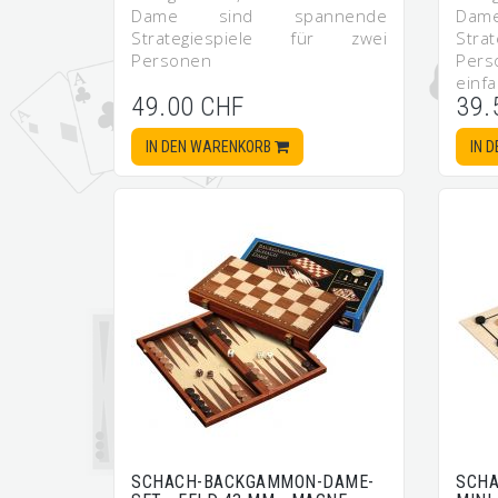
Dame sind spannende
Dam
Strategiespiele für zwei
Str
Personen
Pers
einf
49.00 CHF
39.
IN DEN WARENKORB
IN 
SCHACH-BACKGAMMON-DAME-
SCHA