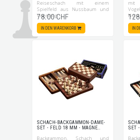
Reiseschach mit einem
mit
Spielfeld aus Nussbaum und
Vog
Vogelaug…
Nuss
78.00 CHF
128
IN DEN WARENKORB
IN 
SCHACH-BACKGAMMON-DAME-
SCH
SET - FELD 18 MM - MAGNE…
SET 
Backgammon, Schach und
Bac