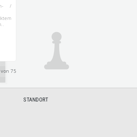
n- /
cktem
..
 von 75
STANDORT