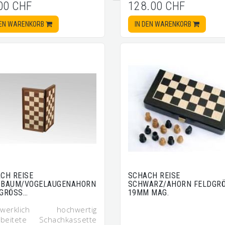
00 CHF
128.00 CHF
DEN WARENKORB
IN DEN WARENKORB
CH REISE
SCHACH REISE
SBAUM/VOGELAUGENAHORN
SCHWARZ/AHORN FELDGR
GRÖSS…
19MM MAG.
dwerklich hochwertig
rbeitete Schachkassette