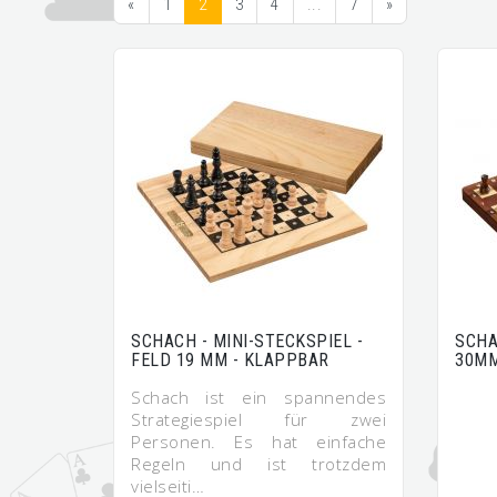
«
1
2
3
4
...
7
»
SCHACH - MINI-STECKSPIEL -
SCHA
FELD 19 MM - KLAPPBAR
30MM
Schach ist ein spannendes
Strategiespiel für zwei
Personen. Es hat einfache
Regeln und ist trotzdem
vielseiti…