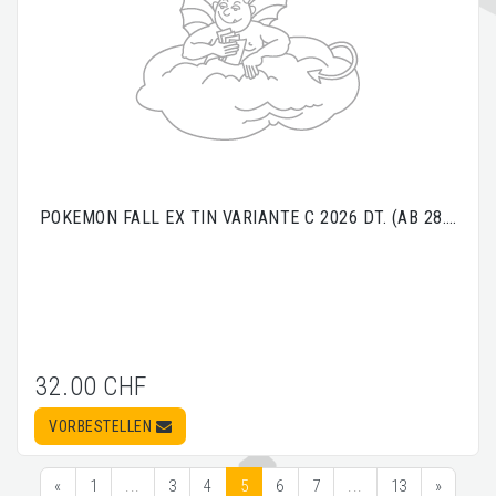
POKEMON FALL EX TIN VARIANTE C 2026 DT. (AB 28.…
32.00 CHF
VORBESTELLEN
«
1
...
3
4
5
6
7
...
13
»