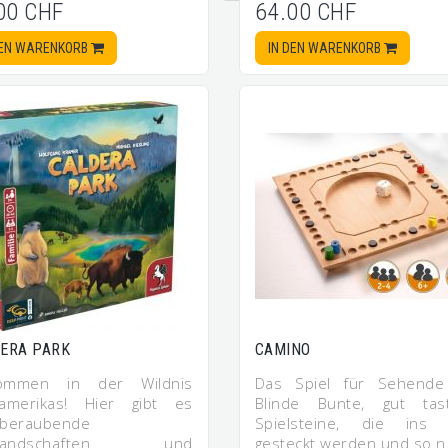
00 CHF
64.00 CHF
DEN WARENKORB
IN DEN WARENKORB
ERA PARK
CAMINO
kommen in der Wildnis
Das Spiel für Sehend
amerikas! Hier gibt es
Blinde Bunte, gut tas
beraubende
Spielsteine, die ins 
glandschaften und
gesteckt werden und so 