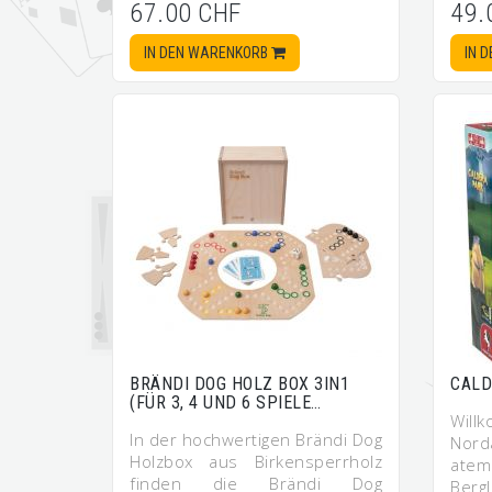
67.00 CHF
49.
IN DEN WARENKORB
IN 
BRÄNDI DOG HOLZ BOX 3IN1
CALD
(FÜR 3, 4 UND 6 SPIELE…
Will
In der hochwertigen Brändi Dog
Nord
Holzbox aus Birkensperrholz
atem
finden die Brändi Dog
Ber