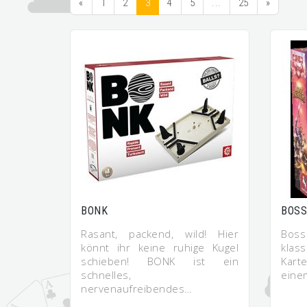
«
1
2
3
4
5
...
25
»
BONK
BOSS
Rasant, packend, wild! Hier
Boss
könnt ihr keine ruhige Kugel
klas
schieben! BONK ist ein
Kart
schnelles,
eine
nervenaufreibendes…