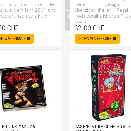
ox sind das Spiel des
neuen Design 
es aus dem Jahr 2001 und
übersichtlicherer Rege
rweiterungen vereint d…
noch detailreicheren Plät
Sowo…
50 CHF
32.00 CHF
DEN WARENKORB
IN DEN WARENKORB
 N GUNS YAKUZA
CASH'N MORE GUNS ERW. 