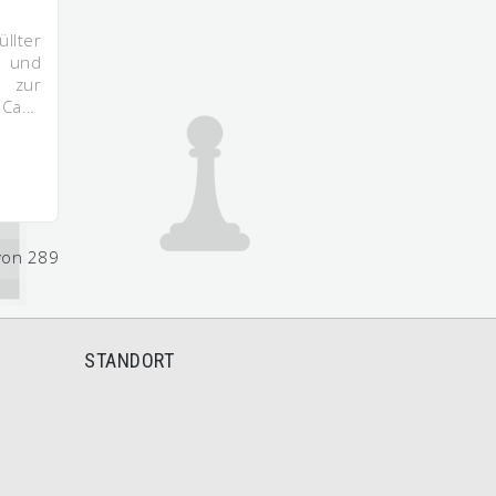
üllter
 und
 zur
 "Ca…
von 289
STANDORT