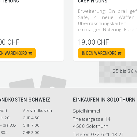
ITERUNG
CASH'N GUNS
Erweiterung: Ein prall gef
Safe, 4 neue Waffen
Überraschungskarten
einmaligen Nutzung. Eure
00 CHF
19.00 CHF
DEN WARENKORB
IN DEN WARENKORB
25 bis 36 
ANDKOSTEN SCHWEIZ
EINKAUFEN IN SOLOTHURN
wert
Versandkosten
Spielhimmel
is 20.-
CHF 4.50
Theatergasse 14
- bis 80.-
CHF 7.00
4500 Solothurn
80.-
CHF 2.00
Telefon 032 621 43 21