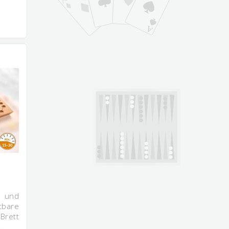
e und
tbare
Brett
n…