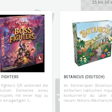
25 bis 36 
 FIGHTERS
BOTANICUS (DEUTSCH)
 Fighters QR verbindet die
Im Kennerspiel Botanciu
sischen Elemente eines
einfachen taktischen Asp
enspiels mit einer App zu
konkurrierst du über 
m einzigartigen S…
neuen Aktions-Mechanis