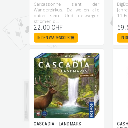
Carcassonne zieht der
BigB
Wanderzirkus. Da wollen alle
Jahr
dabei sein. Und deswegen
11 E
strömen d…
22.00 CHF
59.
IN DEN WARENKORB
IN 
CASCADIA - LANDMARK
CASH