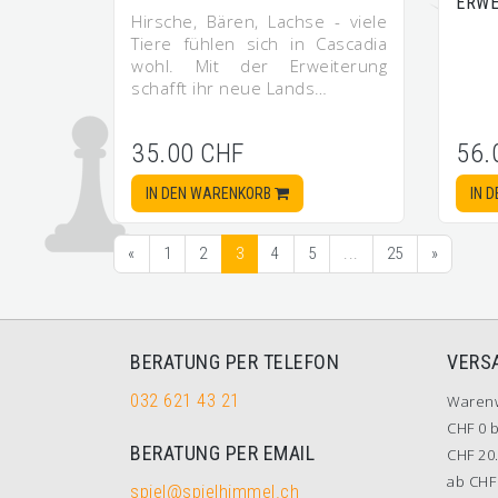
ERWE
Hirsche, Bären, Lachse - viele
Tiere fühlen sich in Cascadia
wohl. Mit der Erweiterung
schafft ihr neue Lands…
35.00 CHF
56.
IN DEN WARENKORB
IN 
«
1
2
3
4
5
...
25
»
BERATUNG PER TELEFON
VERS
032 621 43 21
Waren
CHF 0 b
BERATUNG PER EMAIL
CHF 20.
ab CHF 
spiel@spielhimmel.ch