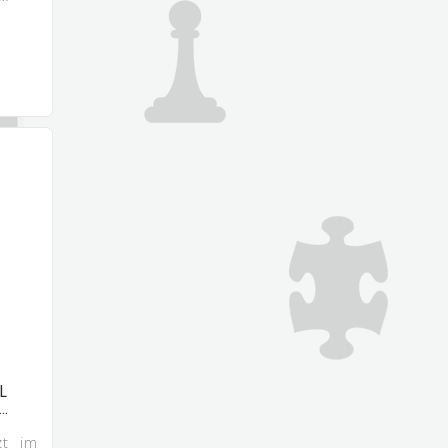
L
B…
zt im