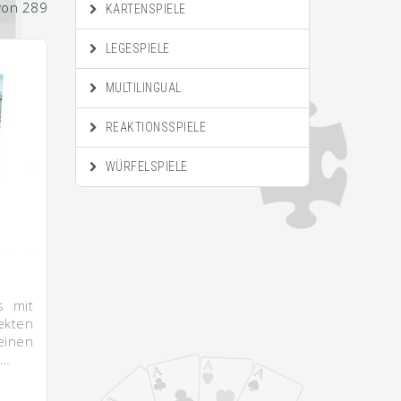
von 289
KARTENSPIELE
LEGESPIELE
MULTILINGUAL
REAKTIONSSPIELE
WÜRFELSPIELE
s mit
ekten
einen
m…