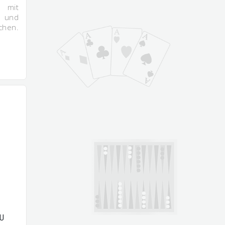
mit
l und
tchen.
ZU