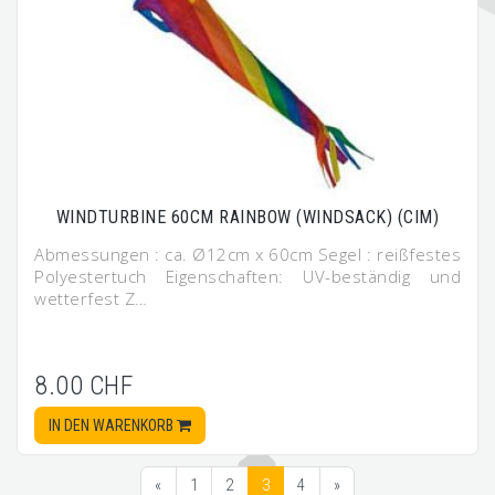
WINDTURBINE 60CM RAINBOW (WINDSACK) (CIM)
Abmessungen : ca. Ø12cm x 60cm Segel : reißfestes
Polyestertuch Eigenschaften: UV-beständig und
wetterfest Z…
8.00 CHF
IN DEN WARENKORB
«
1
2
3
4
»