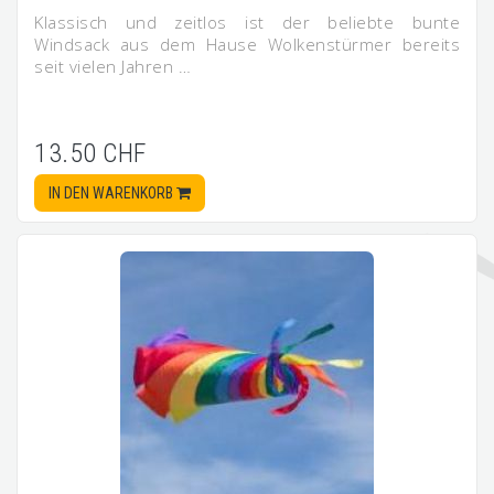
Klassisch und zeitlos ist der beliebte bunte
Windsack aus dem Hause Wolkenstürmer bereits
seit vielen Jahren …
13.50 CHF
IN DEN WARENKORB