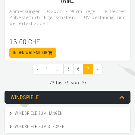
(WIN…
Abmessungen : Ø20cm x 90cm Segel : reißfestes
Polyestertuch Eigenschaften : UV-beständig und
wetterfest Zubeh…
13.00 CHF
IN DEN WARENKORB
«
1
...
5
6
7
»
73 bis 79 von 79
WINDSPIELE
WINDSPIELE ZUM HÄNGEN
WINDSPIELE ZUM STECKEN