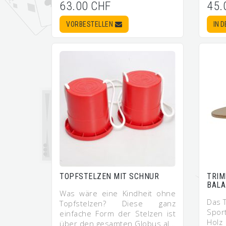
63.00 CHF
45.
VORBESTELLEN
IN 
TOPFSTELZEN MIT SCHNUR
TRIM
BALA
Was wäre eine Kindheit ohne
Das T
Topfstelzen? Diese ganz
Spor
einfache Form der Stelzen ist
Holz
über den gesamten Globus al…