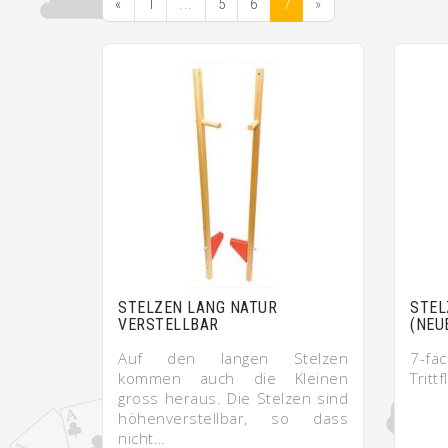
«
1
...
5
6
7
»
STELZEN LANG NATUR
STEL
VERSTELLBAR
(NEU
Auf den langen Stelzen
7-f
kommen auch die Kleinen
Trit
gross heraus. Die Stelzen sind
höhenverstellbar, so dass
nicht…