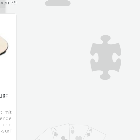
 von 79
SURF
t mit
hende
 und
-surf