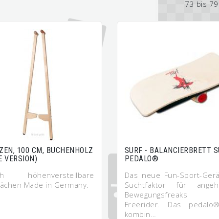
73 bis 79
ZEN, 100 CM, BUCHENHOLZ
SURF - BALANCIERBRETT 
E VERSION)
PEDALO®
ach höhenverstellbare
Das neue Fun-Sport-Gerä
tflächen Made in Germany.
Suchtfaktor für ange
Bewegungsfreaks
Freerider. Das pedalo®
kombin…