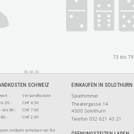
73 bis 79
ANDKOSTEN SCHWEIZ
EINKAUFEN IN SOLOTHURN
wert
Versandkosten
Spielhimmel
is 20.-
CHF 4.50
Theatergasse 14
- bis 80.-
CHF 7.00
4500 Solothurn
80.-
CHF 2.00
Telefon 032 621 43 21
ssen Artikeln erheben wir für
ÖFFNUNGSZEITEN LADEN