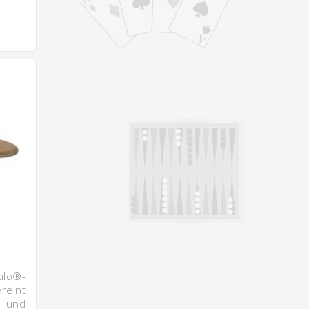
alo®-
reint
 und