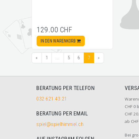
129.00 CHF
IN DEN WARENKORB
«
1
...
5
6
7
»
BERATUNG PER TELEFON
VERS
032 621 43 21
Waren
CHF 0 b
BERATUNG PER EMAIL
CHF 20.
ab CHF 
spiel@spielhimmel.ch
Bei gro
AUF INSTAGRAM FOLGEN