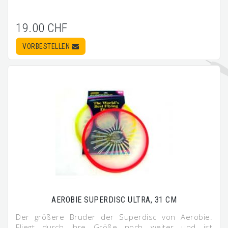
19.00 CHF
VORBESTELLEN
AEROBIE SUPERDISC ULTRA, 31 CM
Der größere Bruder der Superdisc von Aerobie.
Fliegt durch ihre Größe noch weiter und ist