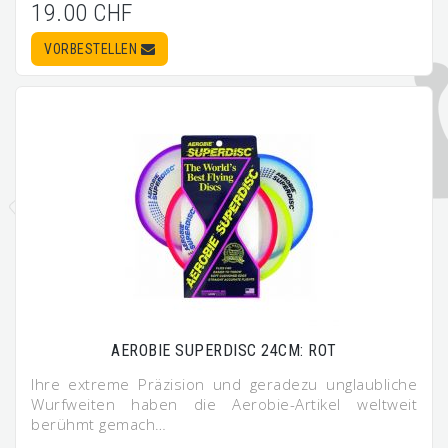
19.00 CHF
VORBESTELLEN
AEROBIE SUPERDISC 24CM: ROT
Ihre extreme Präzision und geradezu unglaubliche
Wurfweiten haben die Aerobie-Artikel weltweit
berühmt gemach…