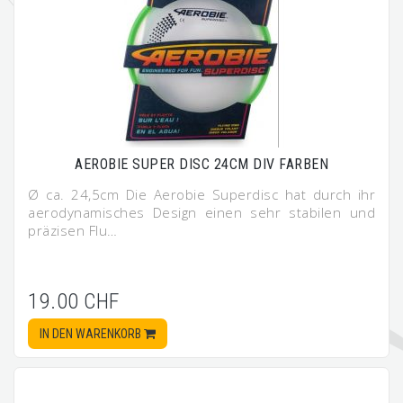
AEROBIE SUPER DISC 24CM DIV FARBEN
Ø ca. 24,5cm Die Aerobie Superdisc hat durch ihr
aerodynamisches Design einen sehr stabilen und
präzisen Flu…
19.00 CHF
IN DEN WARENKORB