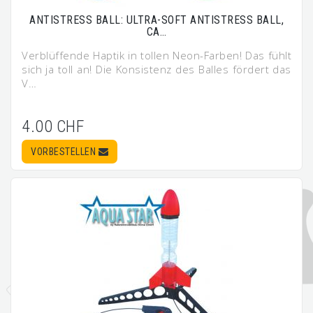
ANTISTRESS BALL: ULTRA-SOFT ANTISTRESS BALL,
CA…
Verblüffende Haptik in tollen Neon-Farben! Das fühlt
sich ja toll an! Die Konsistenz des Balles fördert das
V…
4.00 CHF
VORBESTELLEN