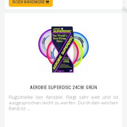
IN DEN WARENKORB
AEROBIE SUPERDISC 24CM: GRÜN
Flugscheibe von Aerobie. Fliegt sehr weit und ist
ausgesprochen leicht zu werfen. Durch den weichen
Rand ist …