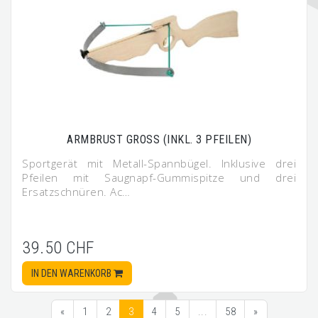
ARMBRUST GROSS (INKL. 3 PFEILEN)
Sportgerät mit Metall-Spannbügel. Inklusive drei
Pfeilen mit Saugnapf-Gummispitze und drei
Ersatzschnüren. Ac…
39.50 CHF
IN DEN WARENKORB
«
1
2
3
4
5
...
58
»