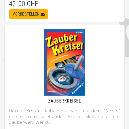
42.00 CHF
VORBESTELLEN
ZAUBERKREISEL
Hexen, Kröten, Kobolde - wie aus dem "Nichts"
entstehen im drehenden Kreisel Motive aus der
Zauberwelt. Wer d…