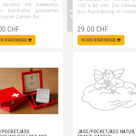
 Jassetui mit Edelweiss
150 x 42 mm. Die vollstä
gn beinhaltet Jasskarten
Jass Ausstattung im schö
grossen Zahlen für…
00 CHF
29.00 CHF
DEN WARENKORB
IN DEN WARENKORB
/POCKETJASS
JASS/POCKETJASS NATUR,