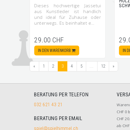
HOLZ
Dieses hochwertige Jassetui
SCHW
aus Kunstleder ist handlich
und ideal für Zuhause oder
unterwegs. Es beinhaltet e…
29.00 CHF
29.
IN DEN WARENKORB
IN 
«
1
2
3
4
5
...
12
»
BERATUNG PER TELEFON
VERS
032 621 43 21
Waren
CHF 0 b
BERATUNG PER EMAIL
CHF 20.
ab CHF 
spiel@spielhimmel.ch