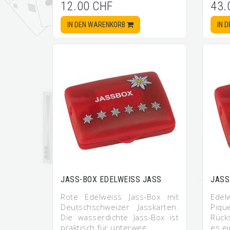
12.00 CHF
43.
IN DEN WARENKORB
IN 
JASS-BOX EDELWEISS JASS
JASS
Rote Edelweiss Jass-Box mit
Edel
Deutschschweizer Jasskarten.
Piqu
Die wasserdichte Jass-Box ist
Rück
praktisch für unterweg…
es e