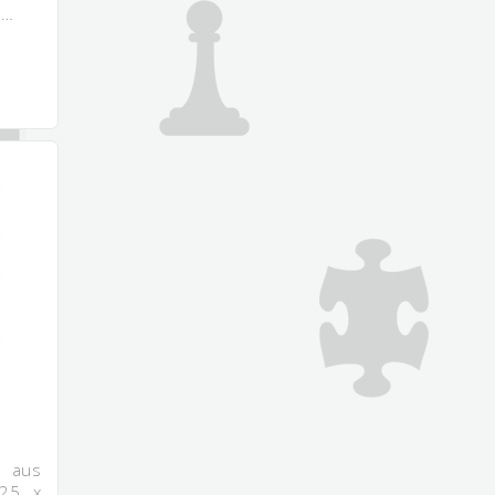
h…
i aus
225 x