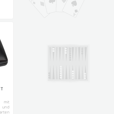
TT
t mit
n und
arten