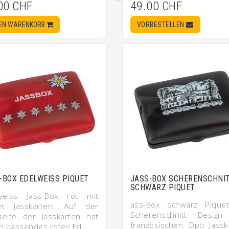
00 CHF
49.00 CHF
DEN WARENKORB
VORBESTELLEN
-BOX EDELWEISS PIQUET
JASS-BOX SCHERENSCHNI
SCHWARZ PIQUET
weiss Jass-Box rot mit
ass-Box schwarz Pique
et Jasskarten. Auf der
Scherenschnitt Desig
seite der Jasskarten hat
französischen Opti Jassk
in passendes rotes Ed…