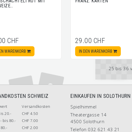
SCHACHTELI ROT MIT
FRANZ. KARTEN
EIZE…
00 CHF
29.00 CHF
DEN WARENKORB
IN DEN WARENKORB
25 bis 36 
ANDKOSTEN SCHWEIZ
EINKAUFEN IN SOLOTHURN
wert
Versandkosten
Spielhimmel
is 20.-
CHF 4.50
Theatergasse 14
- bis 80.-
CHF 7.00
4500 Solothurn
80.-
CHF 2.00
Telefon 032 621 43 21