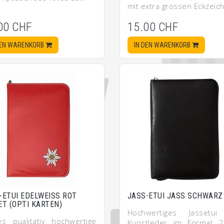
mit extra grossen Eckzeic
00 CHF
15.00 CHF
DEN WARENKORB
IN DEN WARENKORB
-ETUI EDELWEISS ROT
JASS-ETUI JASS SCHWARZ
ET (OPTI KARTEN)
Hochwertiges Jassetu
es qualitativ hochwertige
Kunstleder im Format 