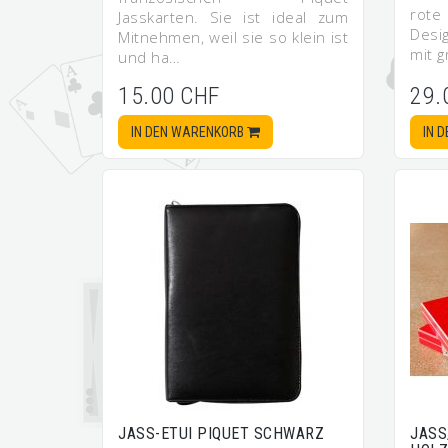
rote
Jasskarten. Sie ist ideal zum
Desi
Mitnehmen, weil sie so klein ist
mit 
und ha…
15.00 CHF
29.
IN DEN WARENKORB
IN 
JASS-ETUI PIQUET SCHWARZ
JASS