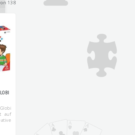
von 138
LOBI
Globi
t auf
ative