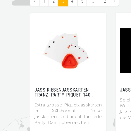
«
1
2
3
4
5
...
12
»
JASS RIESENJASSKARTEN
JASS
FRANZ: PARTY-PIQUET, 140 …
Spi
Extra grosse Piquet-Jasskarten
Woll
im XXL-Format. Diese
Jass
Jasskarten sind ideal für jede
die M
Party. Damit überraschen …