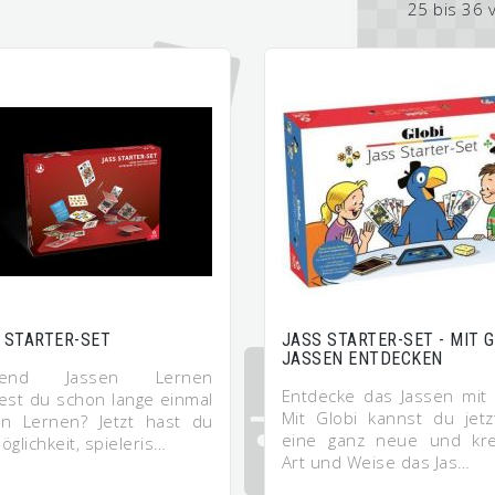
25 bis 36 
 STARTER-SET
JASS STARTER-SET - MIT G
JASSEN ENTDECKEN
elend Jassen Lernen
Entdecke das Jassen mit 
test du schon lange einmal
Mit Globi kannst du jetz
en Lernen? Jetzt hast du
eine ganz neue und kre
öglichkeit, spieleris…
Art und Weise das Jas…