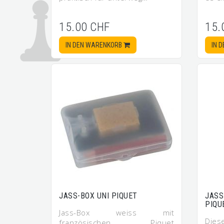
15.00 CHF
15.
IN DEN WARENKORB
IN 
JASS-BOX UNI PIQUET
JASS
PIQU
Jass-Box weiss mit
Dies
französischen Piquet