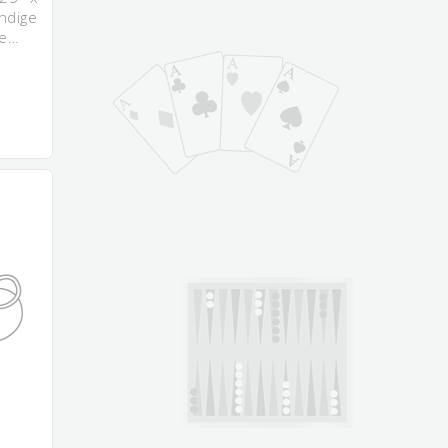
ndige
ne…