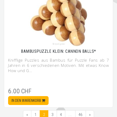
BAMBUSPUZZLE KLEIN: CANNON BALLS*
Knifflige Puzzles aus Bambus für Puzzle Fans ab 7
Jahren in 6 verschiedenen Motiven. Mit etwas Know
How und G…
6.00 CHF
IN DEN WARENKORB
«
1
2
3
4
...
46
»