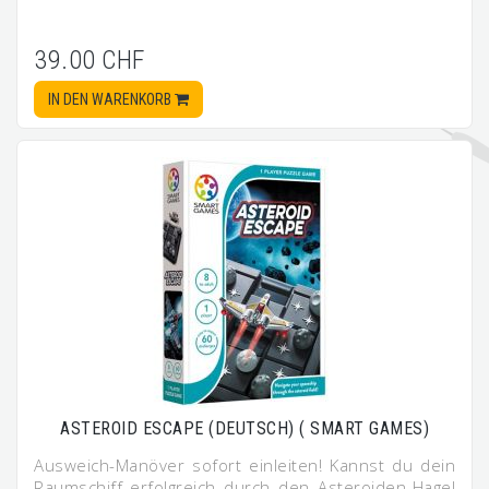
39.00 CHF
IN DEN WARENKORB
ASTEROID ESCAPE (DEUTSCH) ( SMART GAMES)
Ausweich-Manöver sofort einleiten! Kannst du dein
Raumschiff erfolgreich durch den Asteroiden-Hagel