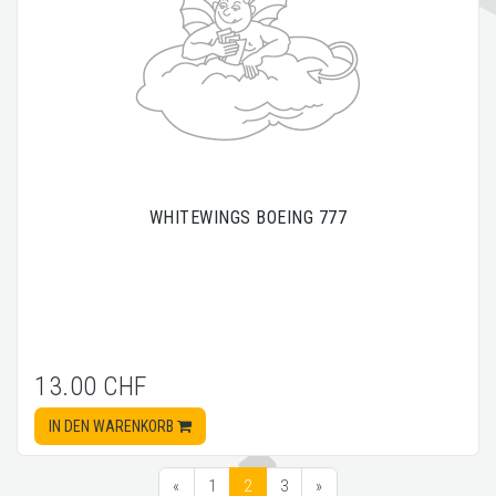
WHITEWINGS BOEING 777
13.00 CHF
IN DEN WARENKORB
«
1
2
3
»