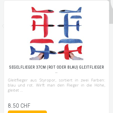
SEGELFLIEGER 37CM (ROT ODER BLAU) GLEITFLIEGER
…
Gleitflieger aus Styropor, sortiert in zwei Farben:
blau und rot. Wirft man den Flieger in die Höhe,
gleitet …
8.50 CHF