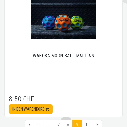
WABOBA MOON BALL MARTIAN
8.50 CHF
IN DEN WARENKORB
«
1
...
7
8
9
10
»