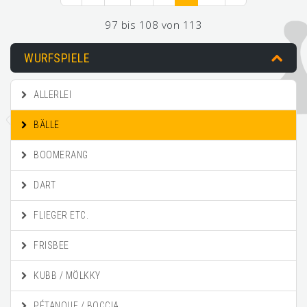
97 bis 108 von 113
WURFSPIELE
ALLERLEI
BÄLLE
BOOMERANG
DART
FLIEGER ETC.
FRISBEE
KUBB / MÖLKKY
PÉTANQUE / BOCCIA