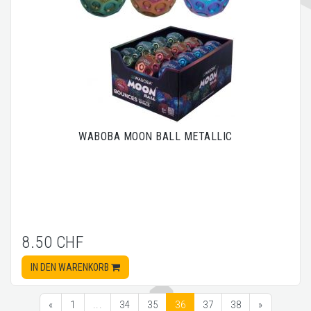
WABOBA MOON BALL METALLIC
8.50 CHF
IN DEN WARENKORB
«
1
...
34
35
36
37
38
»