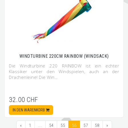
WINDTURBINE 220CM RAINBOW (WINDSACK)
Die Windturbine 220 RAINBOW ist ein echter
Klassiker unter den Windspielen, auch an der
Drachenleine! Die Win…
32.00 CHF
IN DEN WARENKORB
«
1
...
54
55
56
57
58
»