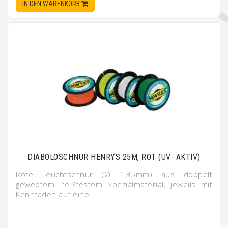
IN DEN WARENKORB
DIABOLOSCHNUR HENRYS 25M, ROT (UV- AKTIV)
Rote Leuchtschnur (Ø 1,35mm) aus doppelt
gewebtem, reißfestem Spezialmaterial, jeweils mit
Kennfaden auf eine…