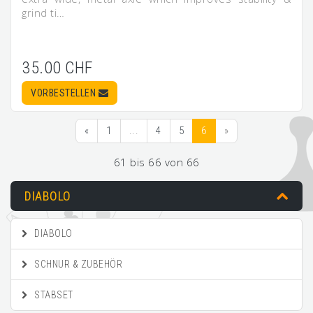
grind ti…
35.00 CHF
VORBESTELLEN
«
1
...
4
5
6
»
61 bis 66 von 66
DIABOLO
DIABOLO
SCHNUR & ZUBEHÖR
STABSET