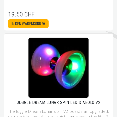
19.50 CHF
IN DEN WARENKORB
JUGGLE DREAM LUNAR SPIN LED DIABOLO V2
The Juggle Dream Lunar spin V2 boasts an upgraded,
extra wide, metal axle which improves stability &