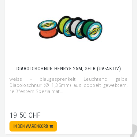
DIABOLOSCHNUR HENRYS 25M, GELB (UV-AKTIV)
weiss - blaugesprenkelt Leuchtend gelbe
Diaboloschnur (Ø 1,35mm) aus doppelt gewebtem,
reißfestem Spezialmat…
19.50 CHF
IN DEN WARENKORB