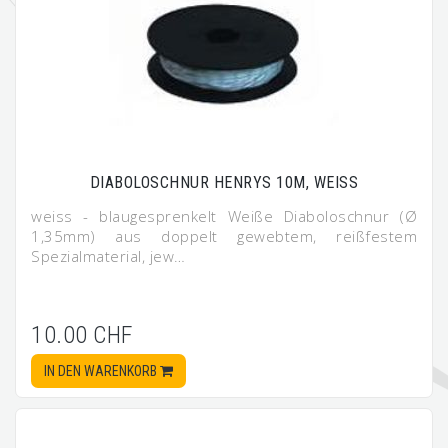
DIABOLOSCHNUR HENRYS 10M, WEISS
weiss - blaugesprenkelt Weiße Diaboloschnur (Ø
1,35mm) aus doppelt gewebtem, reißfestem
Spezialmaterial, jew…
10.00 CHF
IN DEN WARENKORB