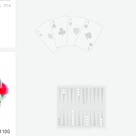
k the
…
110G