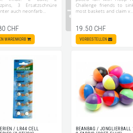
tzpins, 3 Ersatzschnüre
Challenge friends to sin
unter auch neonfarb…
most baskets and claim v
80 CHF
19.50 CHF
DEN WARENKORB
VORBESTELLEN
ERIEN / LR44 CELL
BEANBAG / JONGLIERBALL 