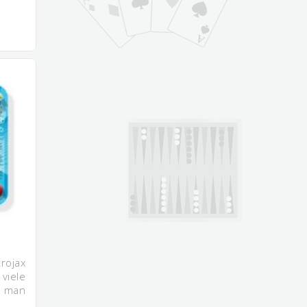
rojax
iele
t man
n …