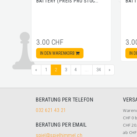
BATTERY (PREIS PRO STÜC…
BATT
3.00 CHF
3.0
IN DEN WARENKORB
IN 
«
1
2
3
4
...
34
»
BERATUNG PER TELEFON
VERS
032 621 43 21
Waren
CHF 0 b
BERATUNG PER EMAIL
CHF 20.
ab CHF 
spiel@spielhimmel.ch