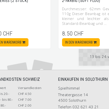
ERIES (2 STÜCK)
2-FARBIG (SOFT FLUO)
Durchmesser: 62mm Gew
110g Dieser Beanbag ist 
kleiner und leichter al
Standard-Beanbag und …
0 CHF
8.50 CHF
DEN WARENKORB
IN DEN WARENKORB
13 bis 24 
ANDKOSTEN SCHWEIZ
EINKAUFEN IN SOLOTHURN
wert
Versandkosten
Spielhimmel
is 20.-
CHF 4.50
Theatergasse 14
- bis 80.-
CHF 7.00
4500 Solothurn
80.-
CHF 2.00
Telefon 032 621 43 21