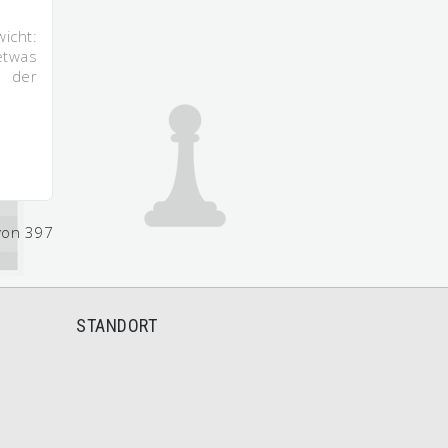
icht:
etwas
s der
von 397
STANDORT