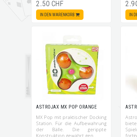
2.50 CHF
2.9
IN DEN WARENKORB
IN 
ASTROJAX MX POP ORANGE
ASTR
MX Pop mit praktischer Docking
Astr
Station. Für die Aufbewahrung
bie
der Bälle. Die gerippte
Spie
Konstruktion gewährt gen…
fortg