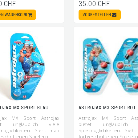
0 CHF
35.00 CHF
DEN WARENKORB
VORBESTELLEN
OJAX MX SPORT BLAU
ASTROJAX MX SPORT ROT
ojax MX Sport Astrojax
Astrojax MX Sport Ast
tet unglaublich viele
bietet unglaublich v
lmöglichkeiten. Sieht man
Spielmöglichkeiten. Sieh
eschrittenen Spielern …
fortgeschrittenen Spieler