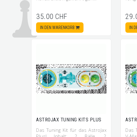
35.00 CHF
29.
IN DEN WARENKORB
IN 
ASTROJAX TUNING KITS PLUS
ASTR
Das Tuning Kit für das AstroJax
Das T
Plus! Inhalt: 2 Bälle, 2
V-Ma