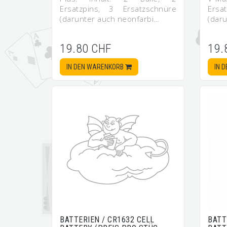
Ersatzpins, 3 Ersatzschnüre
Ersa
(darunter auch neonfarbi…
(dar
19.80 CHF
19.
IN DEN WARENKORB
IN 
BATTERIEN / CR1632 CELL
BATT