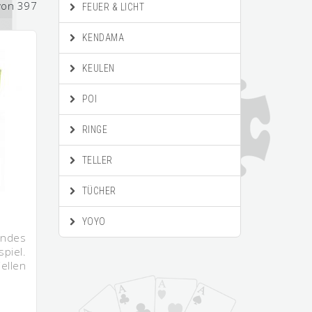
von 397
FEUER & LICHT
KENDAMA
KEULEN
POI
RINGE
TELLER
TÜCHER
YOYO
endes
piel.
ellen