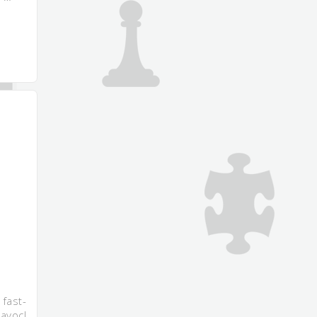
fast-
avoc!