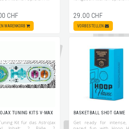
00 CHF
29.00 CHF
DEN WARENKORB
VORBESTELLEN
OJAX TUNING KITS V-MAX
BASKETBALL SHOT GAME
uning Kit für das AstroJax
Get ready for intense, 
x! Inhalt: 2 Bälle, 2
paced fun with Hoop H