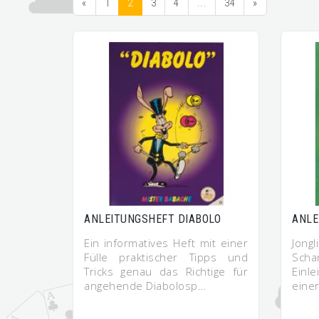
«
1
2
3
4
...
34
»
ANLEITUNGSHEFT DIABOLO
ANLE
Ein informatives Heft mit einer
Jong
Fülle praktischer Tipps und
Scha
Tricks genau das Richtige für
Einl
angehende Diabolosp…
eine