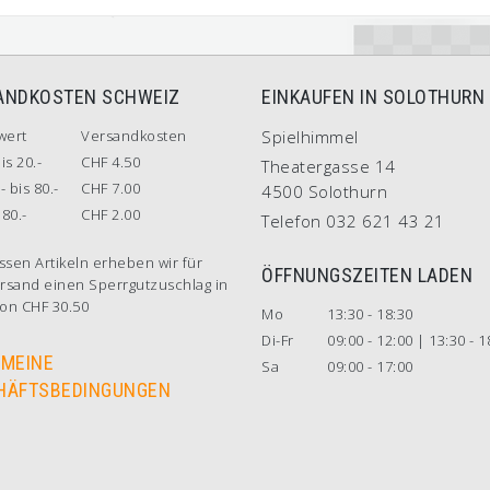
ANDKOSTEN SCHWEIZ
EINKAUFEN IN SOLOTHURN
wert
Versandkosten
Spielhimmel
is 20.-
CHF 4.50
Theatergasse 14
- bis 80.-
CHF 7.00
4500 Solothurn
80.-
CHF 2.00
Telefon 032 621 43 21
ssen Artikeln erheben wir für
ÖFFNUNGSZEITEN LADEN
rsand einen Sperrgutzuschlag in
on CHF 30.50
Mo
13:30 - 18:30
Di-Fr
09:00 - 12:00 | 13:30 - 1
EMEINE
Sa
09:00 - 17:00
HÄFTSBEDINGUNGEN