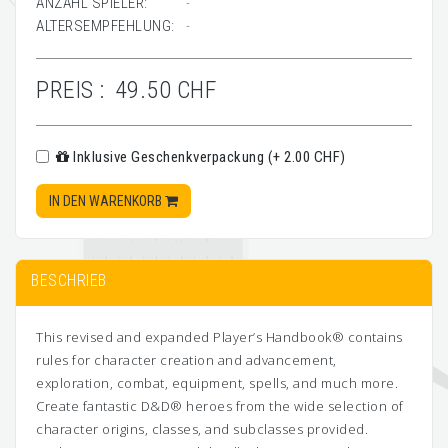
ANZAHL SPIELER:
-
ALTERSEMPFEHLUNG:
-
PREIS :
49.50 CHF
Inklusive Geschenkverpackung (+ 2.00 CHF)
IN DEN WARENKORB
BESCHRIEB
This revised and expanded Player’s Handbook® contains
rules for character creation and advancement,
exploration, combat, equipment, spells, and much more.
Create fantastic D&D® heroes from the wide selection of
character origins, classes, and subclasses provided.