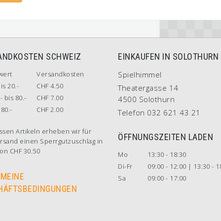
ANDKOSTEN SCHWEIZ
EINKAUFEN IN SOLOTHURN
wert
Versandkosten
Spielhimmel
is 20.-
CHF 4.50
Theatergasse 14
- bis 80.-
CHF 7.00
4500 Solothurn
80.-
CHF 2.00
Telefon 032 621 43 21
ssen Artikeln erheben wir für
ÖFFNUNGSZEITEN LADEN
rsand einen Sperrgutzuschlag in
on CHF 30.50
Mo
13:30 - 18:30
Di-Fr
09:00 - 12:00 | 13:30 - 1
EMEINE
Sa
09:00 - 17:00
HÄFTSBEDINGUNGEN