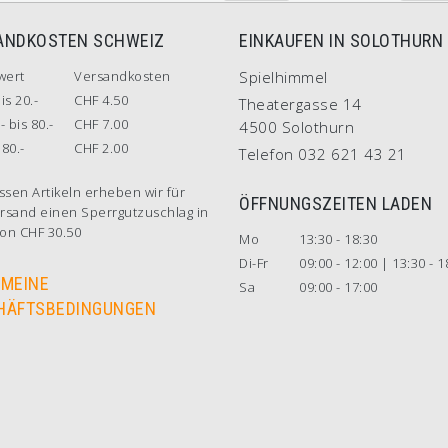
ANDKOSTEN SCHWEIZ
EINKAUFEN IN SOLOTHURN
wert
Versandkosten
Spielhimmel
is 20.-
CHF 4.50
Theatergasse 14
- bis 80.-
CHF 7.00
4500 Solothurn
80.-
CHF 2.00
Telefon 032 621 43 21
ssen Artikeln erheben wir für
ÖFFNUNGSZEITEN LADEN
rsand einen Sperrgutzuschlag in
on CHF 30.50
Mo
13:30 - 18:30
Di-Fr
09:00 - 12:00 | 13:30 - 1
EMEINE
Sa
09:00 - 17:00
HÄFTSBEDINGUNGEN