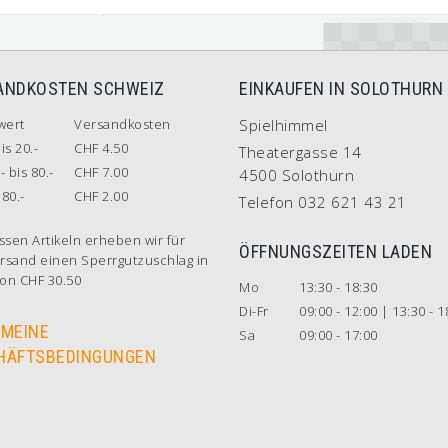
ANDKOSTEN SCHWEIZ
EINKAUFEN IN SOLOTHURN
wert
Versandkosten
Spielhimmel
is 20.-
CHF 4.50
Theatergasse 14
- bis 80.-
CHF 7.00
4500 Solothurn
80.-
CHF 2.00
Telefon 032 621 43 21
ssen Artikeln erheben wir für
ÖFFNUNGSZEITEN LADEN
rsand einen Sperrgutzuschlag in
on CHF 30.50
Mo
13:30 - 18:30
Di-Fr
09:00 - 12:00 | 13:30 - 1
EMEINE
Sa
09:00 - 17:00
HÄFTSBEDINGUNGEN