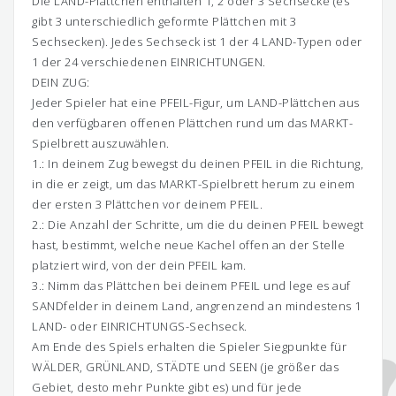
Die LAND-Plättchen enthalten 1, 2 oder 3 Sechsecke (es
gibt 3 unterschiedlich geformte Plättchen mit 3
Sechsecken). Jedes Sechseck ist 1 der 4 LAND-Typen oder
1 der 24 verschiedenen EINRICHTUNGEN.
DEIN ZUG:
Jeder Spieler hat eine PFEIL-Figur, um LAND-Plättchen aus
den verfügbaren offenen Plättchen rund um das MARKT-
Spielbrett auszuwählen.
1.: In deinem Zug bewegst du deinen PFEIL in die Richtung,
in die er zeigt, um das MARKT-Spielbrett herum zu einem
der ersten 3 Plättchen vor deinem PFEIL.
2.: Die Anzahl der Schritte, um die du deinen PFEIL bewegt
hast, bestimmt, welche neue Kachel offen an der Stelle
platziert wird, von der dein PFEIL kam.
3.: Nimm das Plättchen bei deinem PFEIL und lege es auf
SANDfelder in deinem Land, angrenzend an mindestens 1
LAND- oder EINRICHTUNGS-Sechseck.
Am Ende des Spiels erhalten die Spieler Siegpunkte für
WÄLDER, GRÜNLAND, STÄDTE und SEEN (je größer das
Gebiet, desto mehr Punkte gibt es) und für jede